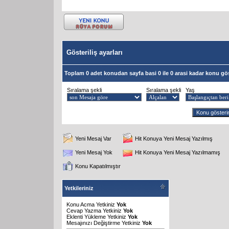
Gösteriliş ayarları
Toplam 0 adet konudan sayfa basi 0 ile 0 arasi kadar konu gös
Sıralama şekli
Sıralama şekli
Yaş
Yeni Mesaj Var
Hit Konuya Yeni Mesaj Yazılmış
Yeni Mesaj Yok
Hit Konuya Yeni Mesaj Yazılmamış
Konu Kapatılmıştır
Yetkileriniz
Konu Acma Yetkiniz
Yok
Cevap Yazma Yetkiniz
Yok
Eklenti Yükleme Yetkiniz
Yok
Mesajınızı Değiştirme Yetkiniz
Yok