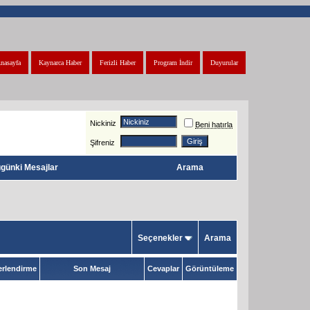
nasayfa
Kaynarca Haber
Ferizli Haber
Program İndir
Duyurular
Nickiniz
Beni hatırla
Şifreniz
günki Mesajlar
Arama
Seçenekler
Arama
rlendirme
Son Mesaj
Cevaplar
Görüntüleme