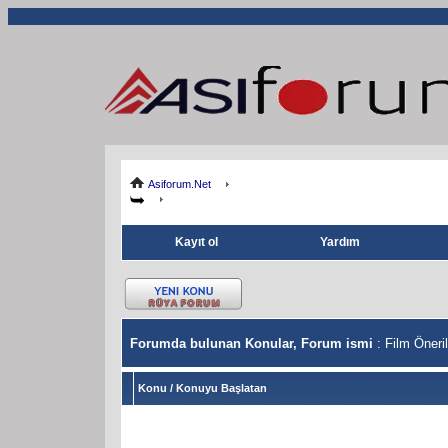
Asiforum.Net
Kayıt ol
Yardım
Forumda bulunan Konular, Forum ismi
: Film Öneril
Konu
/
Konuyu Başlatan