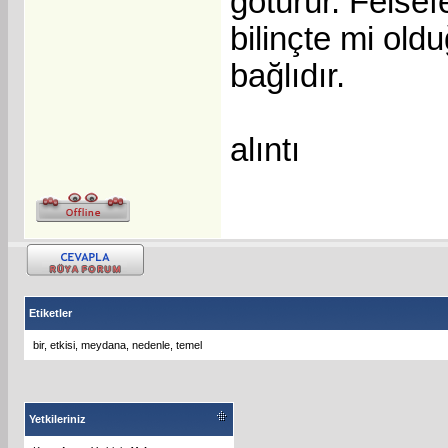
götürür. Felsef
bilinçte mi old
bağlıdır.
alıntı
Etiketler
bir
,
etkisi
,
meydana
,
nedenle
,
temel
Yetkileriniz