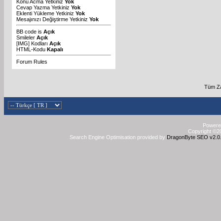
Konu Acma Yetkiniz
Yok
Cevap Yazma Yetkiniz
Yok
Eklenti Yükleme Yetkiniz
Yok
Mesajınızı Değiştirme Yetkiniz
Yok
BB code
is
Açık
Smileler
Açık
[IMG]
Kodları
Açık
HTML-Kodu
Kapalı
Forum Rules
Tüm Za
Powered
Copyright ©20
Search Engine Optimisation provided by
DragonByte SEO v2.0.3