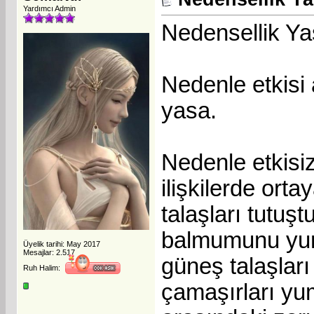
Yardımcı Admin
Nedensellik Ya
Nedenle etkisi
yasa.
Nedenle etkisiz
ilişkilerde orta
talaşları tutuştu
balmumunu yumu
Üyelik tarihi: May 2017
Mesajlar: 2.517
güneş talaşlar
Ruh Halim:
çamaşırları yu