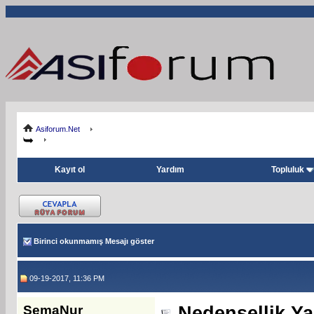
Asiforum.Net
Kayıt ol
Yardım
Topluluk
Birinci okunmamış Mesajı göster
09-19-2017, 11:36 PM
SemaNur
Nedensellik Ya