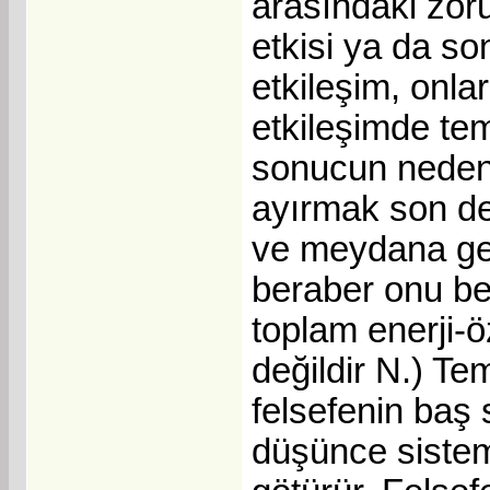
arasındaki zoru
etkisi ya da so
etkileşim, onla
etkileşimde teme
sonucun neden ü
ayırmak son der
ve meydana geti
beraber onu bel
toplam enerji-
değildir N.) Tem
felsefenin baş
düşünce sistemi