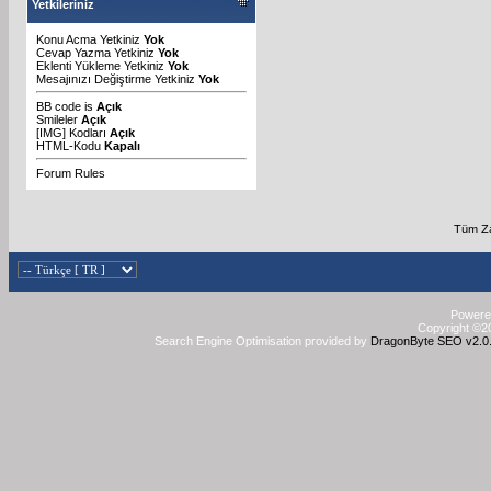
Yetkileriniz
Konu Acma Yetkiniz
Yok
Cevap Yazma Yetkiniz
Yok
Eklenti Yükleme Yetkiniz
Yok
Mesajınızı Değiştirme Yetkiniz
Yok
BB code
is
Açık
Smileler
Açık
[IMG]
Kodları
Açık
HTML-Kodu
Kapalı
Forum Rules
Tüm Za
Powered
Copyright ©20
Search Engine Optimisation provided by
DragonByte SEO v2.0.3