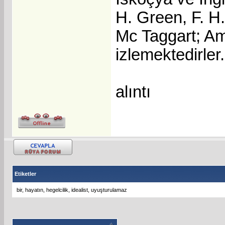
H. Green, F. H.
Mc Taggart; Am
izlemektedirler.
alıntı
Etiketler
bir
,
hayatın
,
hegelcilik
,
idealist
,
uyuşturulamaz