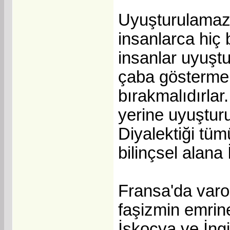
Uyuşturulamaz k
insanlarca hiç
insanlar uyuştu
çaba göstermek
bırakmalıdırlar
yerine uyuşturu
Diyalektiği tü
bilinçsel alana 
Fransa'da varol
faşizmin emrine 
İskoçya ve İngi