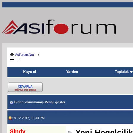
Asiforum.Net
Kayıt ol
Yardım
Topluluk
Birinci okunmamış Mesajı göster
09-12-2017, 10:44 PM
Sindy
Yeni Hegelcili