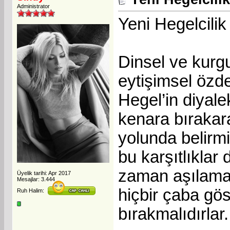
Administrator
Yeni Hegelcilik
Dinsel ve kurg
eytişimsel özde
Hegel’in diyale
kenara bırakar
yolunda belirmi
bu karşıtlıklar 
zaman aşılama
Üyelik tarihi: Apr 2017
Mesajlar: 3.444
hiçbir çaba gös
Ruh Halim:
bırakmalıdırlar.