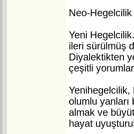
Neo-Hegelcilik
Yeni Hegelcili
ileri sürülmüş 
Diyalektikten y
çeşitli yorumları
Yenihegelcilik,
olumlu yanları 
almak ve büyüt
hayat uyuşturul