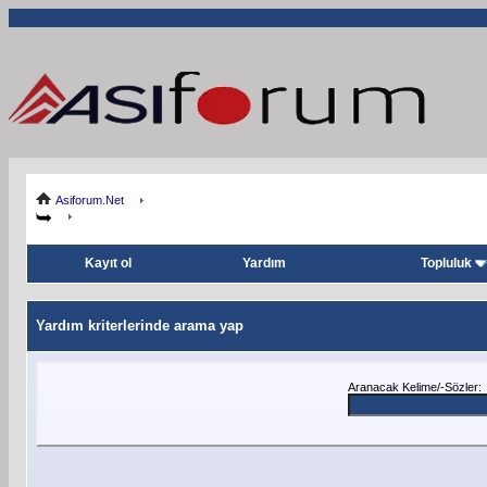
Asiforum.Net
Kayıt ol
Yardım
Topluluk
Yardım kriterlerinde arama yap
Aranacak Kelime/-Sözler: