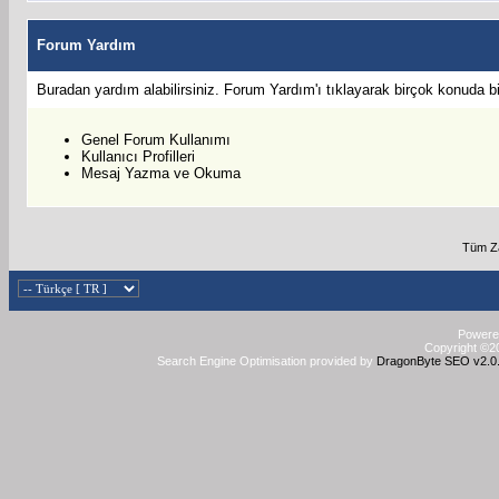
Forum Yardım
Buradan yardım alabilirsiniz. Forum Yardım'ı tıklayarak birçok konuda bilg
Genel Forum Kullanımı
Kullanıcı Profilleri
Mesaj Yazma ve Okuma
Tüm Za
Powered
Copyright ©20
Search Engine Optimisation provided by
DragonByte SEO v2.0.3