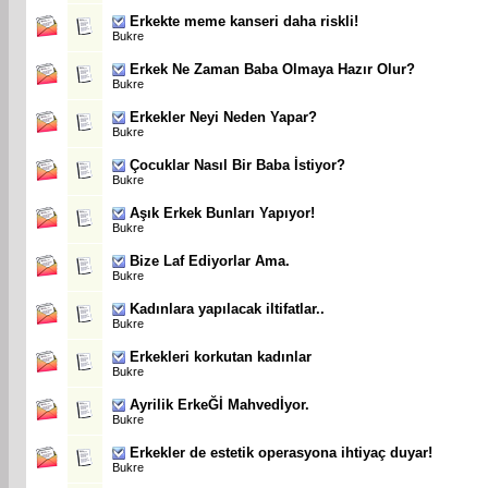
Erkekte meme kanseri daha riskli!
Bukre
Erkek Ne Zaman Baba Olmaya Hazır Olur?
Bukre
Erkekler Neyi Neden Yapar?
Bukre
Çocuklar Nasıl Bir Baba İstiyor?
Bukre
Aşık Erkek Bunları Yapıyor!
Bukre
Bize Laf Ediyorlar Ama.
Bukre
Kadınlara yapılacak iltifatlar..
Bukre
Erkekleri korkutan kadınlar
Bukre
Ayrilik ErkeĞİ Mahvedİyor.
Bukre
Erkekler de estetik operasyona ihtiyaç duyar!
Bukre