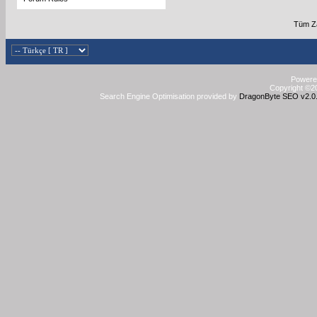
Tüm Za
Powered
Copyright ©20
Search Engine Optimisation provided by
DragonByte SEO v2.0.3