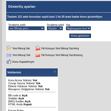
Gösteriliş ayarları
Toplam 121 adet konudan sayfa basi 1 ile 20 arasi kadar konu gösteriliyor
Sıralama şekli
Sıralama şekli
Yaş
Yeni Mesaj Var
Hit Konuya Yeni Mesaj Yazılmış
Yeni Mesaj Yok
Hit Konuya Yeni Mesaj Yazılmamış
Konu Kapatılmıştır
Yetkileriniz
Konu Acma Yetkiniz
Yok
Cevap Yazma Yetkiniz
Yok
Eklenti Yükleme Yetkiniz
Yok
Mesajınızı Değiştirme Yetkiniz
Yok
BB code
is
Açık
Smileler
Açık
[IMG]
Kodları
Açık
HTML-Kodu
Kapalı
Forum Rules