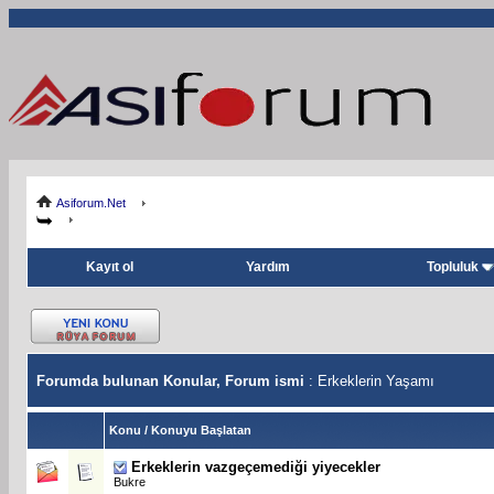
Asiforum.Net
Kayıt ol
Yardım
Topluluk
Forumda bulunan Konular, Forum ismi
: Erkeklerin Yaşamı
Konu
/
Konuyu Başlatan
Erkeklerin vazgeçemediği yiyecekler
Bukre