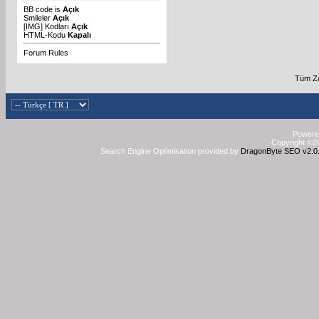
BB code
is
Açık
Smileler
Açık
[IMG]
Kodları
Açık
HTML-Kodu
Kapalı
Forum Rules
Tüm Za
Powered
Copyright ©20
Search Engine Optimisation provided by
DragonByte SEO v2.0.3