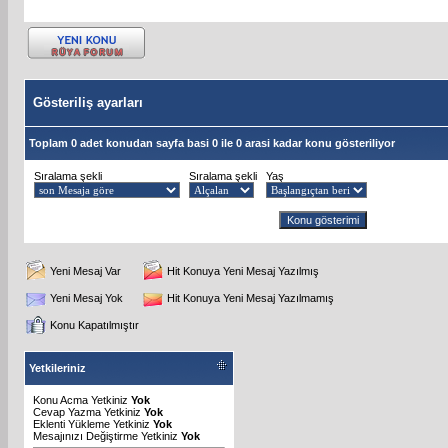
Gösteriliş ayarları
Toplam 0 adet konudan sayfa basi 0 ile 0 arasi kadar konu gösteriliyor
Sıralama şekli
Sıralama şekli
Yaş
Yeni Mesaj Var
Hit Konuya Yeni Mesaj Yazılmış
Yeni Mesaj Yok
Hit Konuya Yeni Mesaj Yazılmamış
Konu Kapatılmıştır
Yetkileriniz
Konu Acma Yetkiniz
Yok
Cevap Yazma Yetkiniz
Yok
Eklenti Yükleme Yetkiniz
Yok
Mesajınızı Değiştirme Yetkiniz
Yok