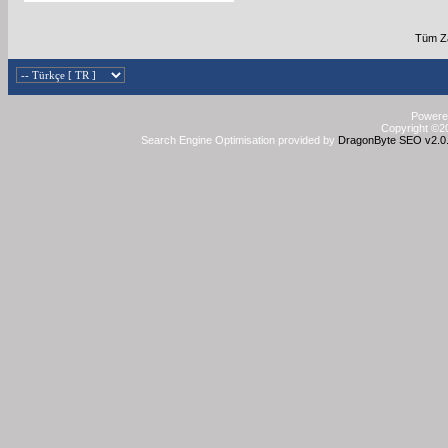
Tüm Z
Powered
Copyright ©20
Search Engine Optimisation provided by
DragonByte SEO v2.0.3