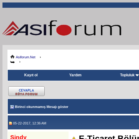
Asiforum.Net
Kayıt ol
Yardım
Topluluk
Birinci okunmamış Mesajı göster
05-22-2017, 12:36 AM
Sindy
E-Ticaret Böl