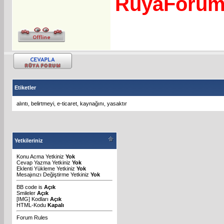
RuyaForu
Etiketler
alıntı
,
belirtmeyi
,
e-ticaret
,
kaynağını
,
yasaktır
Yetkileriniz
Konu Acma Yetkiniz
Yok
Cevap Yazma Yetkiniz
Yok
Eklenti Yükleme Yetkiniz
Yok
Mesajınızı Değiştirme Yetkiniz
Yok
BB code
is
Açık
Smileler
Açık
[IMG]
Kodları
Açık
HTML-Kodu
Kapalı
Forum Rules