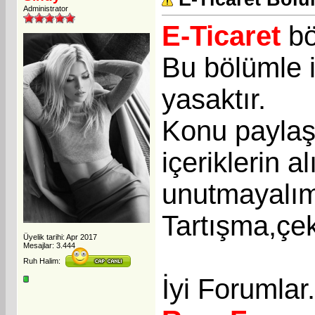
Administrator
E-Ticaret
bö
Bu bölümle i
yasaktır.
Konu paylaşı
içeriklerin a
unutmayalı
Tartışma,çek
Üyelik tarihi: Apr 2017
Mesajlar: 3.444
Ruh Halim:
İyi Forumlar.