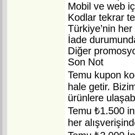
Mobil ve web i
Kodlar tekrar tek
Türkiye’nin her 
İade durumunda 
Diğer promosyonl
Son Not
Temu kupon kodu
hale getir. Bizi
ürünlere ulaşabi
Temu ₺1.500 ind
her alışverişind