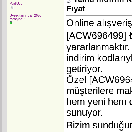
Yeni Üye
Fiyat
Üyelik tarihi: Jan 2026
Mesajlar: 8
Online alışveri
[ACW696499] ₺3.
yararlanmaktır. 
indirim kodları
getiriyor.
Özel [ACW69649
müşterilere ma
hem yeni hem de
sunuyor.
Bizim sunduğu