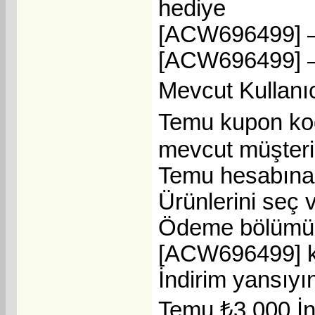
hediye
[ACW696499] – 
[ACW696499] – 
Mevcut Kullanıc
Temu kupon kod
mevcut müşteril
Temu hesabına 
Ürünlerini seç 
Ödeme bölümün
[ACW696499] ko
İndirim yansıyın
Temu ₺3.000 İn