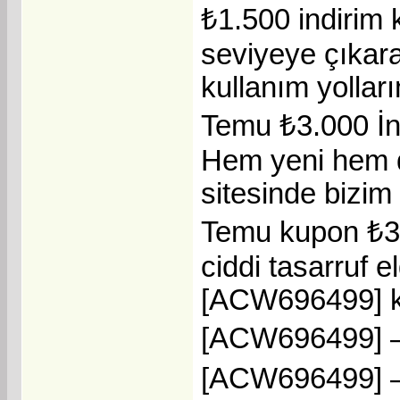
₺1.500 indirim 
seviyeye çıkara
kullanım yolları
Temu ₺3.000 İn
Hem yeni hem d
sitesinde bizim
Temu kupon ₺3.
ciddi tasarruf
[ACW696499] k
[ACW696499] – 
[ACW696499] – 