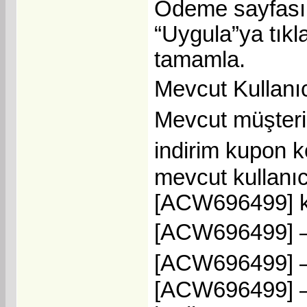
Ödeme sayfası
“Uygula”ya tıkla
tamamla.
Mevcut Kullanı
Mevcut müşteril
indirim kupon 
mevcut kullanıcı
[ACW696499] kod
[ACW696499] – 
[ACW696499] – 
[ACW696499] – 