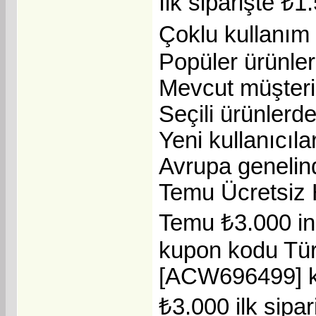
İlk siparişte ₺1
Çoklu kullanım 
Popüler ürünle
Mevcut müşteri
Seçili ürünlerd
Yeni kullanıcıla
Avrupa genelind
Temu Ücretsiz 
Temu ₺3.000 in
kupon kodu Türk
[ACW696499] ko
₺3.000 ilk sipar