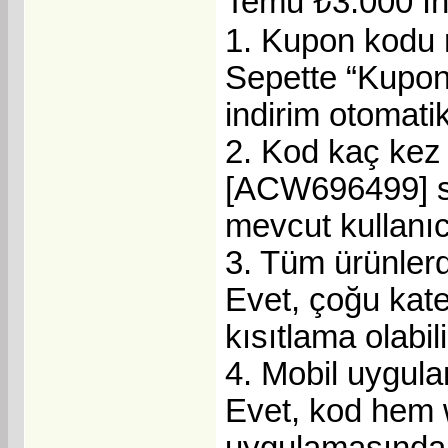
Temu ₺3.000 İ
1. Kupon kodu n
Sepette “Kupon
indirim otomati
2. Kod kaç kez k
[ACW696499] sı
mevcut kullanıcı
3. Tüm ürünlerd
Evet, çoğu kate
kısıtlama olabili
4. Mobil uygul
Evet, kod hem 
uygulamasında g