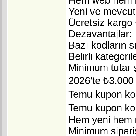
Hem web hem m
Yeni ve mevcut k
Ücretsiz kargo 
Dezavantajlar:
Bazı kodların sı
Belirli kategori
Minimum tutar ş
2026’te ₺3.000
Temu kupon kod
Temu kupon kodu
Hem yeni hem me
Minimum sipariş