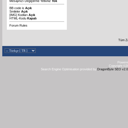
Mesajınızı Değiştirme Yetkiniz
Yok
BB code
is
Açık
Smileler
Açık
[IMG]
Kodları
Açık
HTML-Kodu
Kapalı
Forum Rules
Tüm Za
Powered
Copyright ©20
Search Engine Optimisation provided by
DragonByte SEO v2.0.