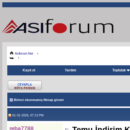
Asiforum.Net
Kayıt ol
Yardım
Topluluk
Birinci okunmamış Mesajı göster
01-31-2026, 07:13 PM
reba7788
Temu İndirim K