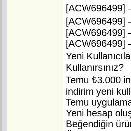
[ACW696499] –
[ACW696499] – 
[ACW696499] – 
[ACW696499] – İ
Yeni Kullanıcı
Kullanırsınız?
Temu ₺3.000 in
indirim yeni kul
Temu uygulaması
Yeni hesap oluş
Beğendiğin ürün