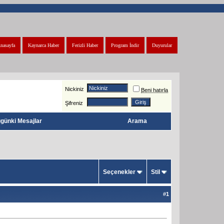
nasayfa
Kaynarca Haber
Ferizli Haber
Program İndir
Duyurular
Nickiniz
Beni hatırla
Şifreniz
günki Mesajlar
Arama
Seçenekler
Stil
#
1