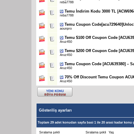
reba7788
Temu İndirim Kodu 3000 TL [ACW696499
reba7788
Temu Coupon Code[acu729640]Unlock
aounpro
Temu $100 Off Coupon Code [ACU6393
Aruz450
Temu $200 Off Coupon Code [ACU6393
Aruz450
Temu Coupon Code [ACU639380] – Sav
Aruz450
70% Off Discount Temu Coupon ACU
Aruz450
Gösteriliş ayarları
Toplam 29 adet konudan sayfa basi 1 ile 20 arasi kadar konu g
Sıralama şekli
Sıralama şekli
Yaş