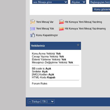
Yeni Mesaj Var
Hit Konuya Yeni Mesaj Yazılmış
Yeni Mesaj Yok
Hit Konuya Yeni Mesaj Yazılmamış
Konu Kapatılmıştır
Yetkileriniz
Konu Acma Yetkiniz
Yok
Cevap Yazma Yetkiniz
Yok
Eklenti Yükleme Yetkiniz
Yok
Mesajınızı Değiştirme Yetkiniz
Yok
BB code
is
Açık
Smileler
Açık
[IMG]
Kodları
Açık
HTML-Kodu
Kapalı
Forum Rules