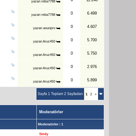
yazan
reba7788
0
6.499
yazan
reba7788
0
4.607
yazan
aounpro
0
5.700
yazan
Aruz450
0
5.750
yazan
Aruz450
0
2.976
yazan
Aruz450
0
5.899
yazan
Aruz450
Sayfa 1 Toplam 2 Sayfadan
1
2
>
Moderatörler
Moderatörler : 1
Sindy