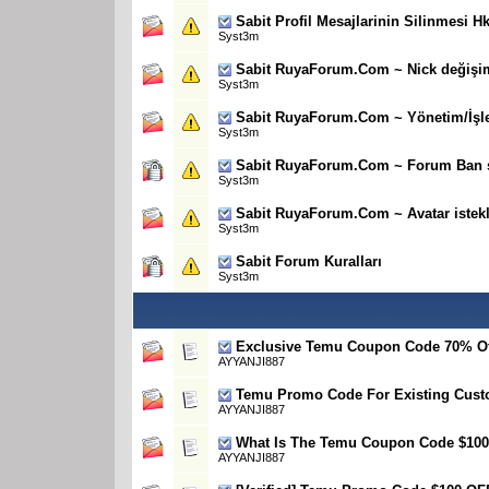
Sabit
Profil Mesajlarinin Silinmesi Hk
Syst3m
Sabit
RuyaForum.Com ~ Nick değişim
Syst3m
Sabit
RuyaForum.Com ~ Yönetim/İşle
Syst3m
Sabit
RuyaForum.Com ~ Forum Ban se
Syst3m
Sabit
RuyaForum.Com ~ Avatar istekl
Syst3m
Sabit
Forum Kuralları
Syst3m
Exclusive Temu Coupon Code 70% Of
AYYANJI887
Temu Promo Code For Existing Custo
AYYANJI887
What Is The Temu Coupon Code $100 
AYYANJI887