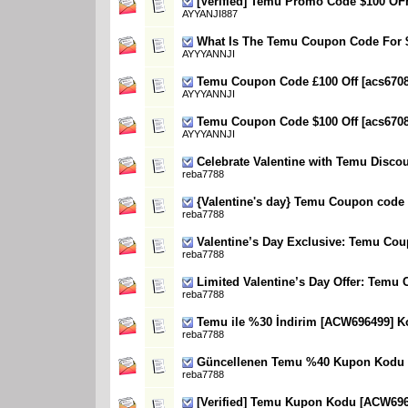
[Verified] Temu Promo Code $100 OFF
AYYANJI887
What Is The Temu Coupon Code For $
AYYYANNJI
Temu Coupon Code £100 Off [acs6708
AYYYANNJI
Temu Coupon Code $100 Off [acs6708
AYYYANNJI
Celebrate Valentine with Temu Disc
reba7788
{Valentine's day} Temu Coupon code
reba7788
Valentine’s Day Exclusive: Temu Co
reba7788
Limited Valentine’s Day Offer: Temu
reba7788
Temu ile %30 İndirim [ACW696499] Kod
reba7788
Güncellenen Temu %40 Kupon Kodu 
reba7788
[Verified] Temu Kupon Kodu [ACW6964