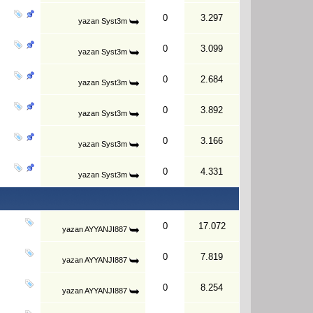
0
3.297
yazan
Syst3m
0
3.099
yazan
Syst3m
0
2.684
yazan
Syst3m
0
3.892
yazan
Syst3m
0
3.166
yazan
Syst3m
0
4.331
yazan
Syst3m
0
17.072
yazan
AYYANJI887
0
7.819
yazan
AYYANJI887
0
8.254
yazan
AYYANJI887