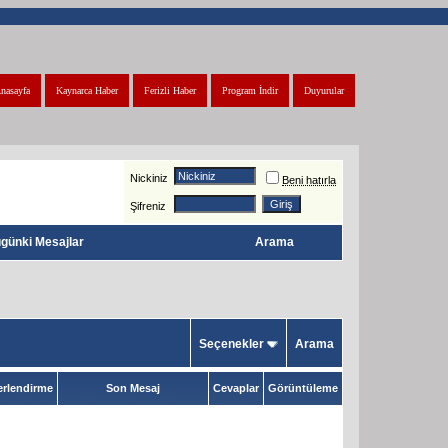
nasayfa
Kaynarca Haber
Ferizli Haber
Program İndir
Duyurular
Nickiniz
Beni hatırla
Şifreniz
günki Mesajlar
Arama
Seçenekler
Arama
rlendirme
Son Mesaj
Cevaplar
Görüntüleme