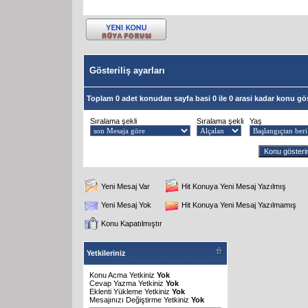
Gösteriliş ayarları
Toplam 0 adet konudan sayfa basi 0 ile 0 arasi kadar konu gös
Sıralama şekli
Sıralama şekli
Yaş
Yeni Mesaj Var
Hit Konuya Yeni Mesaj Yazılmış
Yeni Mesaj Yok
Hit Konuya Yeni Mesaj Yazılmamış
Konu Kapatılmıştır
Yetkileriniz
Konu Acma Yetkiniz
Yok
Cevap Yazma Yetkiniz
Yok
Eklenti Yükleme Yetkiniz
Yok
Mesajınızı Değiştirme Yetkiniz
Yok