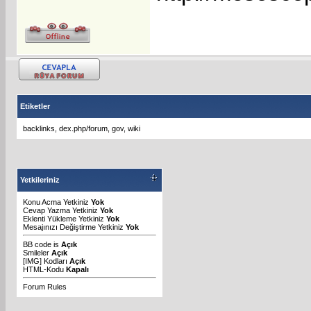
Etiketler
backlinks
,
dex.php/forum
,
gov
,
wiki
Yetkileriniz
Konu Acma Yetkiniz
Yok
Cevap Yazma Yetkiniz
Yok
Eklenti Yükleme Yetkiniz
Yok
Mesajınızı Değiştirme Yetkiniz
Yok
BB code
is
Açık
Smileler
Açık
[IMG]
Kodları
Açık
HTML-Kodu
Kapalı
Forum Rules