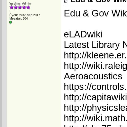
Yardımcı Admin
Edu & Gov Wiki
Üyelik tarihi: Sep 2017
Mesajlar: 304
eLADwiki
Latest Library 
http://kleene.e
http://wiki.rale
Aeroacoustics
https://control
http://capitawik
http://physicsl
http://wiki.math