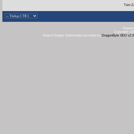
Tüm Za
Powered
Copyright ©20
Search Engine Optimisation provided by
DragonByte SEO v2.0.