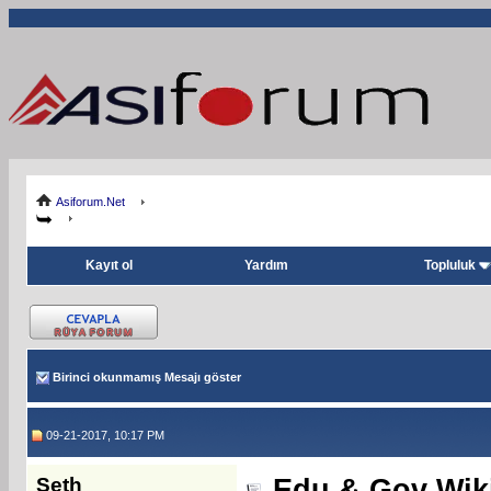
Asiforum.Net
Kayıt ol
Yardım
Topluluk
Birinci okunmamış Mesajı göster
09-21-2017, 10:17 PM
Seth
Edu & Gov Wiki