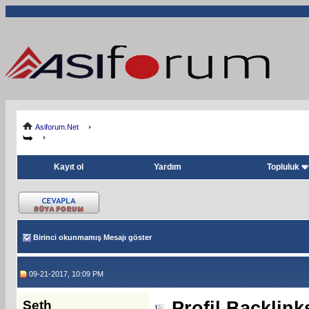
Asiforum.Net
Kayıt ol
Yardım
Topluluk
Birinci okunmamış Mesajı göster
09-21-2017, 10:09 PM
Seth
Profil Backlink