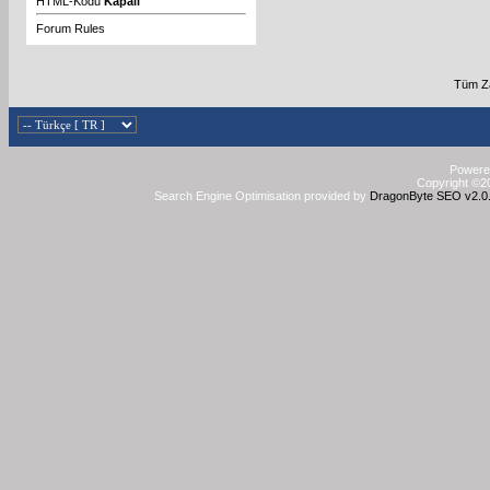
HTML-Kodu
Kapalı
Forum Rules
Tüm Za
Powered
Copyright ©20
Search Engine Optimisation provided by
DragonByte SEO v2.0.3