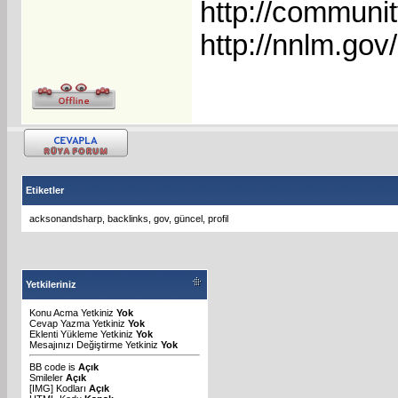
http://communit
http://nnlm.gov
Etiketler
acksonandsharp
,
backlinks
,
gov
,
güncel
,
profil
Yetkileriniz
Konu Acma Yetkiniz
Yok
Cevap Yazma Yetkiniz
Yok
Eklenti Yükleme Yetkiniz
Yok
Mesajınızı Değiştirme Yetkiniz
Yok
BB code
is
Açık
Smileler
Açık
[IMG]
Kodları
Açık