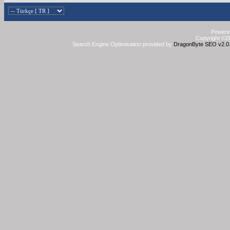
Powered
Copyright ©20
Search Engine Optimisation provided by
DragonByte SEO v2.0.3