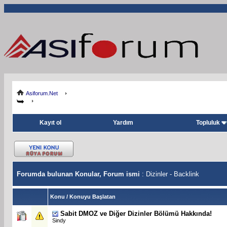
Asiforum.Net
Kayıt ol
Yardım
Topluluk
Forumda bulunan Konular, Forum ismi
: Dizinler - Backlink
Konu
/
Konuyu Başlatan
Sabit
DMOZ ve Diğer Dizinler Bölümü Hakkında!
Sindy