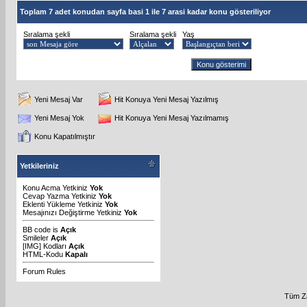
Toplam 7 adet konudan sayfa basi 1 ile 7 arasi kadar konu gösteriliyor
Sıralama şekli
Sıralama şekli
Yaş
Yeni Mesaj Var
Hit Konuya Yeni Mesaj Yazılmış
Yeni Mesaj Yok
Hit Konuya Yeni Mesaj Yazılmamış
Konu Kapatılmıştır
Yetkileriniz
Konu Acma Yetkiniz
Yok
Cevap Yazma Yetkiniz
Yok
Eklenti Yükleme Yetkiniz
Yok
Mesajınızı Değiştirme Yetkiniz
Yok
BB code
is
Açık
Smileler
Açık
[IMG]
Kodları
Açık
HTML-Kodu
Kapalı
Forum Rules
Tüm Za