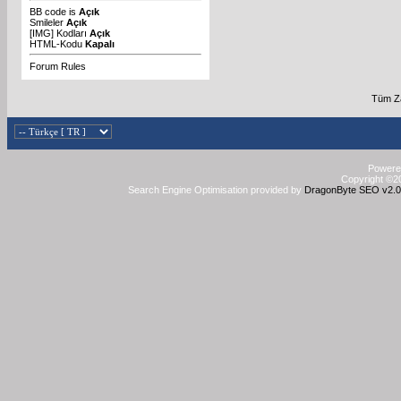
BB code
is
Açık
Smileler
Açık
[IMG]
Kodları
Açık
HTML-Kodu
Kapalı
Forum Rules
Tüm Za
Powered
Copyright ©20
Search Engine Optimisation provided by
DragonByte SEO v2.0.