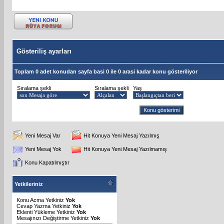
Gösteriliş ayarları
Toplam 0 adet konudan sayfa basi 0 ile 0 arasi kadar konu gösteriliyor
Sıralama şekli
Sıralama şekli
Yaş
Yeni Mesaj Var
Hit Konuya Yeni Mesaj Yazılmış
Yeni Mesaj Yok
Hit Konuya Yeni Mesaj Yazılmamış
Konu Kapatılmıştır
Yetkileriniz
Konu Acma Yetkiniz
Yok
Cevap Yazma Yetkiniz
Yok
Eklenti Yükleme Yetkiniz
Yok
Mesajınızı Değiştirme Yetkiniz
Yok