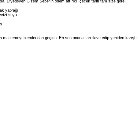
, Diyetisyen Gizem Şeber'in ödem attırıcı içecek tarifi tam size göre!
ak yaprağı
evizi suyu
as
 malzemeyi blender’dan geçirin. En son ananasları ilave edip yeniden karıştı