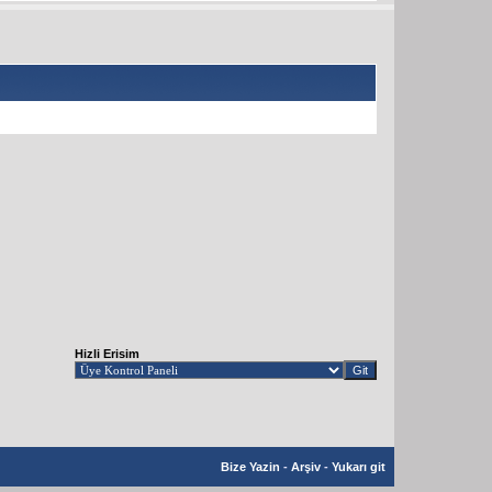
Hizli Erisim
Bize Yazin
-
Arşiv
-
Yukarı git