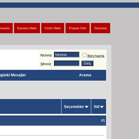
nasayfa
Kaynarca Haber
Ferizli Haber
Program İndir
Duyurular
Nickiniz
Beni hatırla
Şifreniz
günki Mesajlar
Arama
Seçenekler
Stil
#
1