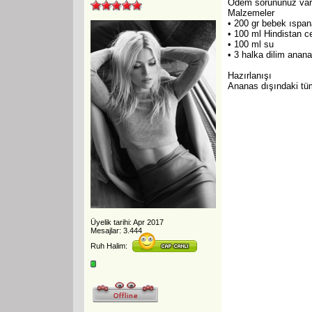
Ödem sorununuz varsa
Malzemeler
• 200 gr bebek ıspan
• 100 ml Hindistan c
• 100 ml su
• 3 halka dilim anan
Hazırlanışı
Ananas dışındaki tüm
Üyelik tarihi: Apr 2017
Mesajlar: 3.444
Ruh Halim: