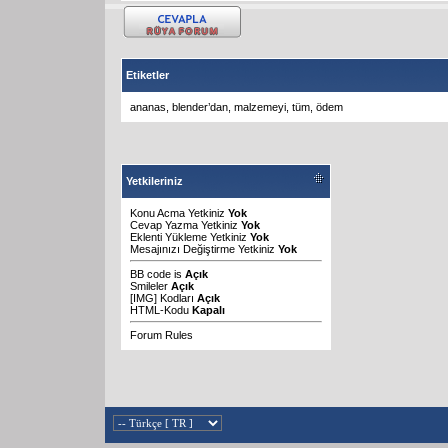
Etiketler
ananas
,
blender’dan
,
malzemeyi
,
tüm
,
ödem
Yetkileriniz
Konu Acma Yetkiniz
Yok
Cevap Yazma Yetkiniz
Yok
Eklenti Yükleme Yetkiniz
Yok
Mesajınızı Değiştirme Yetkiniz
Yok
BB code
is
Açık
Smileler
Açık
[IMG]
Kodları
Açık
HTML-Kodu
Kapalı
Forum Rules