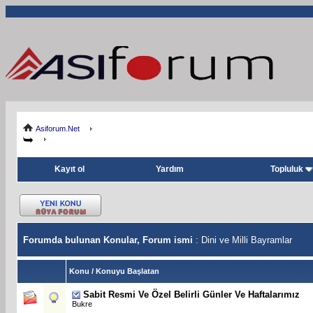
Asiforum.Net
Kayıt ol
Yardım
Topluluk
Forumda bulunan Konular, Forum ismi
: Dini ve Milli Bayramlar
Konu
/
Konuyu Başlatan
Sabit
Resmi Ve Özel Belirli Günler Ve Haftalarımız
Bukre