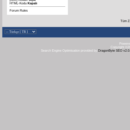
HTML-Kodu
Kapalı
Forum Rules
Tüm Za
Powered
Copyright ©20
Search Engine Optimisation provided by
DragonByte SEO v2.0.3