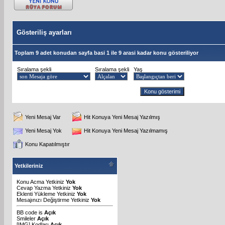
Gösteriliş ayarları
Toplam 9 adet konudan sayfa basi 1 ile 9 arasi kadar konu gösteriliyor
Sıralama şekli
Sıralama şekli
Yaş
Yeni Mesaj Var
Hit Konuya Yeni Mesaj Yazılmış
Yeni Mesaj Yok
Hit Konuya Yeni Mesaj Yazılmamış
Konu Kapatılmıştır
Yetkileriniz
Konu Acma Yetkiniz
Yok
Cevap Yazma Yetkiniz
Yok
Eklenti Yükleme Yetkiniz
Yok
Mesajınızı Değiştirme Yetkiniz
Yok
BB code
is
Açık
Smileler
Açık
[IMG]
Kodları
Açık