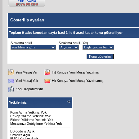
Gösteriliş ayarları
Toplam 9 adet konudan sayfa basi 1 ile 9 arasi kadar konu gösteriliyor
Sıralama şekli
Sıralama şekli
Yaş
Yeni Mesaj Var
Hit Konuya Yeni Mesaj Yazılmış
Yeni Mesaj Yok
Hit Konuya Yeni Mesaj Yazılmamış
Konu Kapatılmıştır
Yetkileriniz
Konu Acma Yetkiniz
Yok
Cevap Yazma Yetkiniz
Yok
Eklenti Yükleme Yetkiniz
Yok
Mesajınızı Değiştirme Yetkiniz
Yok
BB code
is
Açık
Smileler
Açık
[IMG]
Kodları
Açık