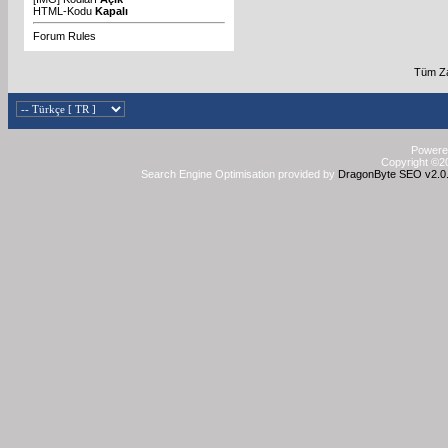
HTML-Kodu
Kapalı
Forum Rules
Tüm Za
Powered
Copyright ©20
Search Engine Optimisation provided by
DragonByte SEO v2.0.3