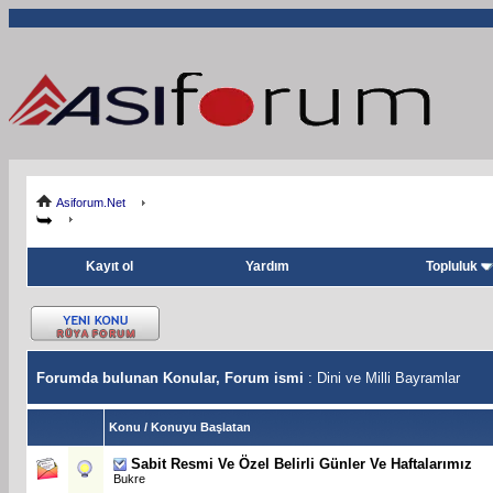
Asiforum.Net
Kayıt ol
Yardım
Topluluk
Forumda bulunan Konular, Forum ismi
: Dini ve Milli Bayramlar
Konu
/
Konuyu Başlatan
Sabit
Resmi Ve Özel Belirli Günler Ve Haftalarımız
Bukre