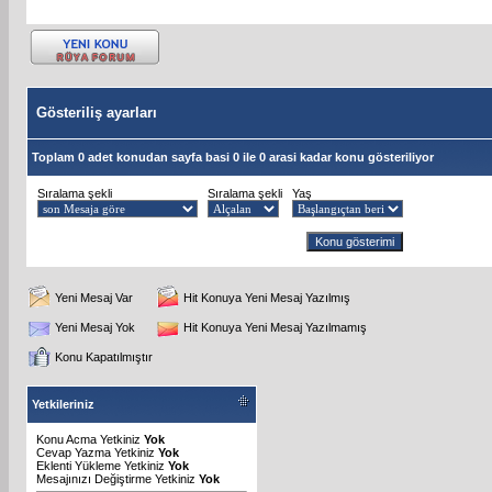
Gösteriliş ayarları
Toplam 0 adet konudan sayfa basi 0 ile 0 arasi kadar konu gösteriliyor
Sıralama şekli
Sıralama şekli
Yaş
Yeni Mesaj Var
Hit Konuya Yeni Mesaj Yazılmış
Yeni Mesaj Yok
Hit Konuya Yeni Mesaj Yazılmamış
Konu Kapatılmıştır
Yetkileriniz
Konu Acma Yetkiniz
Yok
Cevap Yazma Yetkiniz
Yok
Eklenti Yükleme Yetkiniz
Yok
Mesajınızı Değiştirme Yetkiniz
Yok