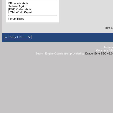
BB code
is
Açık
Smileler
Açık
[IMG]
Kodları
Açık
HTML-Kodu
Kapalı
Forum Rules
Tüm Za
Powered
Copyright ©20
Search Engine Optimisation provided by
DragonByte SEO v2.0.3