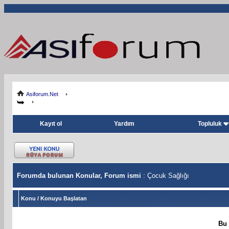
Asiforum.Net
Kayıt ol
Yardım
Topluluk
Forumda bulunan Konular, Forum ismi
: Çocuk Sağlığı
Konu
/
Konuyu Başlatan
Bu 