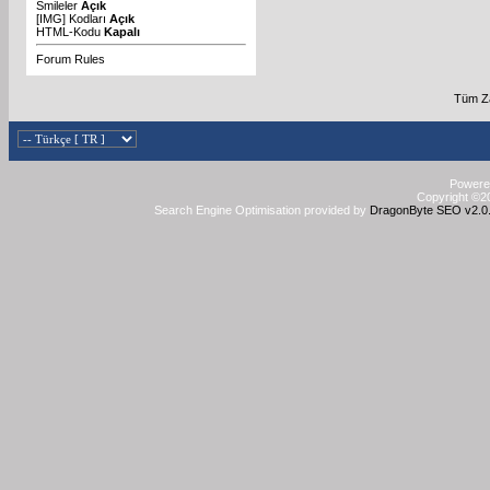
Smileler
Açık
[IMG]
Kodları
Açık
HTML-Kodu
Kapalı
Forum Rules
Tüm Za
Powered
Copyright ©20
Search Engine Optimisation provided by
DragonByte SEO v2.0.3