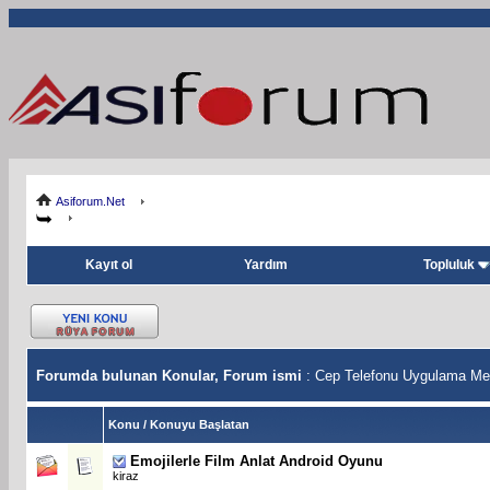
Asiforum.Net
Kayıt ol
Yardım
Topluluk
Forumda bulunan Konular, Forum ismi
: Cep Telefonu Uygulama Me
Konu
/
Konuyu Başlatan
Emojilerle Film Anlat Android Oyunu
kiraz