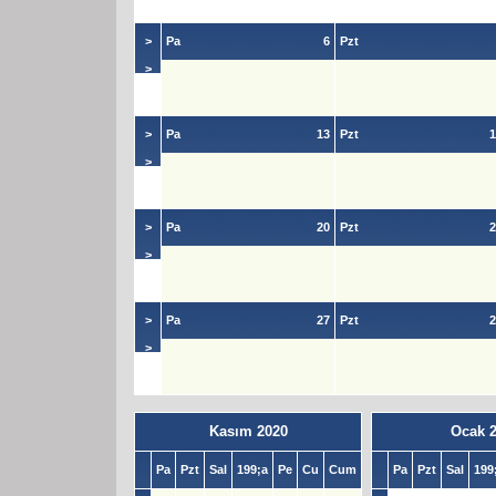
>
>
Pa
6
Pzt
>
>
>
Pa
13
Pzt
1
>
>
>
Pa
20
Pzt
2
>
>
>
Pa
27
Pzt
2
>
>
Kasım 2020
Ocak 
Pa
Pzt
Sal
199;a
Pe
Cu
Cum
Pa
Pzt
Sal
199