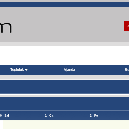
A
Topluluk
Ajanda
Bu
0
Sal
1
Ça
2
Pe