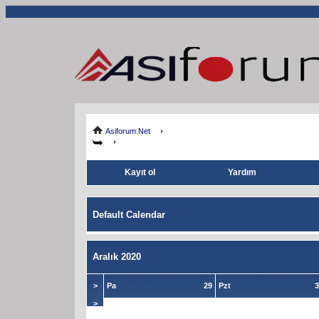
Asiforum.Net
Kayıt ol
Yardım
Default Calendar
Aralık 2020
>
Pa
29
Pzt
3
>