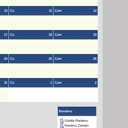
10
Cu
11
Cum
12
17
Cu
18
Cum
19
24
Cu
25
Cum
26
31
Cu
1
Cum
2
Randevu
Günlük Randevu
Randevu Zamanı