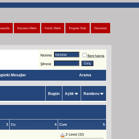
nasayfa
Kaynarca Haber
Ferizli Haber
Program İndir
Duyurular
Nickiniz
Beni hatırla
Şifreniz
günki Mesajlar
Arama
Bugün
Aylık
Randevu
3
Cu
4
Cum
5
Z-Lined
(32)