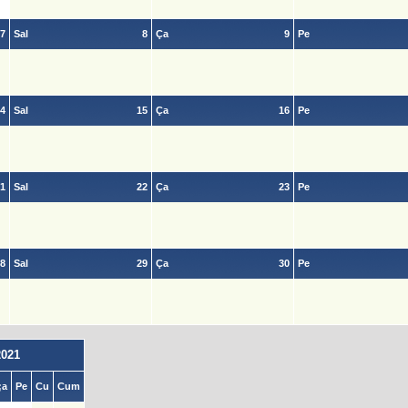
7
Sal
8
Ça
9
Pe
4
Sal
15
Ça
16
Pe
1
Sal
22
Ça
23
Pe
8
Sal
29
Ça
30
Pe
2021
;a
Pe
Cu
Cum