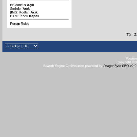
BB code
is
Açık
Smileler
Açık
[IMG]
Kodları
Açık
HTML-Kodu
Kapalı
Forum Rules
Tüm Za
Powered
Copyright ©20
Search Engine Optimisation provided by
DragonByte SEO v2.0.3