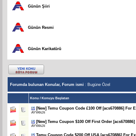
Günün Şiiri
Günün Resmi
Günün Karikatürü
Forumda bulunan Konular, Forum ismi
: Bugüne Özel
Konu
/
Konuyu Başlatan
[New] Temu Coupon Code £100 Off [acs670886] For E
AYYANJIi
[New] Temu Coupon $100 Off First Order [acs670886]
AYYANJIi
Temu Coupon Code $200 Off USA [acs670886] For Exi