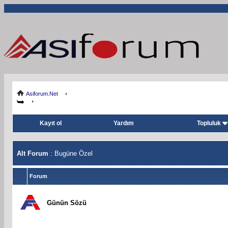
Asiforum.Net
Kayıt ol
Yardım
Topluluk
Alt Forum
: Bugüne Özel
Forum
Günün Sözü