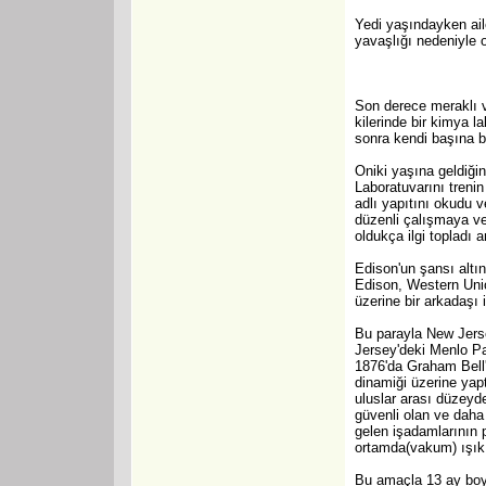
Yedi yaşındayken ail
yavaşlığı nedeniyle o
Son derece meraklı ve
kilerinde bir kimya l
sonra kendi başına bi
Oniki yaşına geldiği
Laboratuvarını treni
adlı yapıtını okudu v
düzenli çalışmaya ve 
oldukça ilgi topladı 
Edison'un şansı altı
Edison, Western Unio
üzerine bir arkadaşı 
Bu parayla New Jerse
Jersey'deki Menlo Pa
1876'da Graham Bell'i
dinamiği üzerine yap
uluslar arası düzey
güvenli olan ve daha
gelen işadamlarının p
ortamda(vakum) ışık
Bu amaçla 13 ay boyu