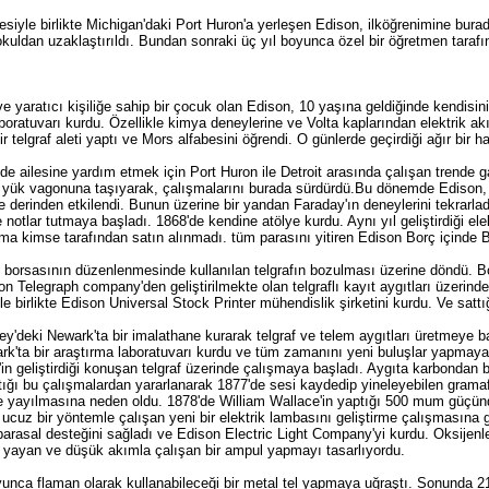
esiyle birlikte Michigan'daki Port Huron'a yerleşen Edison, ilköğrenimine bur
kuldan uzaklaştırıldı. Bundan sonraki üç yıl boyunca özel bir öğretmen tarafın
 yaratıcı kişiliğe sahip bir çocuk olan Edison, 10 yaşına geldiğinde kendisini 
aboratuvarı kurdu. Özellikle kimya deneylerine ve Volta kaplarından elektrik ak
r telgraf aleti yaptı ve Mors alfabesini öğrendi. O günlerde geçirdiği ağır bir h
nde ailesine yardım etmek için Port Huron ile Detroit arasında çalışan trende
n yük vagonuna taşıyarak, çalışmalarını burada sürdürdü.Bu dönemde Edison, 
e derinden etkilendi. Bunun üzerine bir yandan Faraday'ın deneylerini tekrarla
notlar tutmaya başladı. 1868'de kendine atölye kurdu. Aynı yıl geliştirdiği elekt
ama kimse tarafından satın alınmadı. tüm parasını yitiren Edison Borç içinde B
n borsasının düzenlenmesinde kullanılan telgrafın bozulması üzerine döndü. Bor
n Telegraph company'den geliştirilmekte olan telgraflı kayıt aygıtları üzerind
ile birlikte Edison Universal Stock Printer mühendislik şirketini kurdu. Ve sattı
y'deki Newark'ta bir imalathane kurarak telgraf ve telem aygıtları üretmeye b
rk'ta bir araştırma laboratuvarı kurdu ve tüm zamanını yeni buluşlar yapmaya 
n geliştirdiği konuşan telgraf üzerinde çalışmaya başladı. Aygıta karbondan bir 
tığı bu çalışmalardan yararlanarak 1877'de sesi kaydedip yineleyebilen grama
de yayılmasına neden oldu. 1878'de William Wallace'in yaptığı 500 mum güçü
 ucuz bir yöntemle çalışan yeni bir elektrik lambasını geliştirme çalışmasına 
arasal desteğini sağladı ve Edison Electric Light Company'yi kurdu. Oksijenle
 yayan ve düşük akımla çalışan bir ampul yapmayı tasarlıyordu.
nca flaman olarak kullanabileceği bir metal tel yapmaya uğraştı. Sonunda 21 