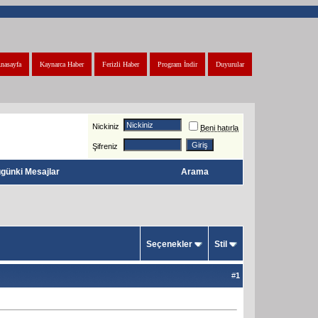
nasayfa
Kaynarca Haber
Ferizli Haber
Program İndir
Duyurular
Nickiniz
Beni hatırla
Şifreniz
günki Mesajlar
Arama
Seçenekler
Stil
#
1