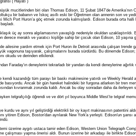
afisi ( Hayatı )
n büyük mucitlerinden biri olan Thomas Edison, 11 Şubat 1847’de Amerika’nın Oh
ltukçu bir babanın ve İskoç asıllı eski bir Öğretmen olan annenin son ve yedi
i Mich Port Huron’a göç etmek zorunda kalmışlardı. Edison burada orta halli 
 başladı.
klaşık üç ay sonra algılamasının yavaşlığı nedeniyle okuldan uzaklaştırıldı.
Son derece meraklı ve yaratıcı kişiliğe sahip bir çocuk olan Edison, 10 yaşına g
nde ailesine yardım etmek için Port Huron ile Detroit arasında çalışan trende
n yük vagonuna taşıyarak, çalışmalarını burada sürdürdü. Bu dönemde Edison;
tını okudu ve derinden etkilendi.
ndan Faraday'ın deneylerini tekrarladı bir yandan da kendi deneylerine ağırlı
 kendi kazandığı tüm parayı bir baskı makinesine yatırdı ve Weekly Herald adl
de basıyordu. Ancak bir gün hareket halindeki bir furgona atlarken bir tren m
rısından kıvranmak zorunda kaldı. Ancak bu olay sonradan daha da ilerleyen sa
yken telgrafçılığı öğrendi ve ve dört yıl boyunca Middle West’te telgraf memur
e kurdu ve aynı yıl geliştirdiği elektrikli bir oy kayıt makinasının patentini al
nı yitiren Edison, Boston'dan ayrılarak New York'a yerleşti. Edison'un şansı a
öndü.
istemi üzerine aygıtı ustaca tamir eden Edison, Western Union Telegraph Company
me çalışması yapma önerisi aldı. Bunun üzerine bir arkadaşı ile birlikte Ediso