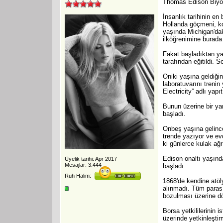
Thomas Edison Biyogr
İnsanlık tarihinin e
Hollanda göçmeni, ko
yaşında Michigan'dak
ilköğrenimine burada
Fakat başladıktan ya
tarafından eğitildi. 
Oniki yaşına geldiği
laboratuvarını treni
Electricity” adlı yapı
Bunun üzerine bir ya
başladı.
Onbeş yaşına gelince
trende yazıyor ve ev
ki günlerce kulak ağ
Edison onaltı yaşında
Üyelik tarihi: Apr 2017
Mesajlar: 3.444
başladı.
Ruh Halim:
1868'de kendine atöly
alınmadı. Tüm parası
bozulması üzerine d
Borsa yetkililerinin 
üzerinde yetkinleştir