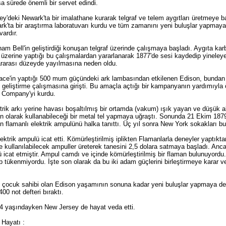
ısa sürede önemli bir servet edindi.
y'deki Newark'ta bir imalathane kurarak telgraf ve telem aygıtları üretmeye b
rk'ta bir araştırma laboratuvarı kurdu ve tüm zamanını yeni buluşlar yapmaya y
vardır.
m Bell'in geliştirdiği konuşan telgraf üzerinde çalışmaya başladı. Aygıta karbo
i üzerine yaptığı bu çalışmalardan yararlanarak 1877'de sesi kaydedip yineley
ararası düzeyde yayılmasına neden oldu.
ace'in yaptığı 500 mum güçündeki ark lambasından etkilenen Edison, bundan 
nı geliştirme çalışmasına girişti. Bu amaçla açtığı bir kampanyanın yardımıyla
t Company'yi kurdu.
trik arkı yerine havası boşaltılmış bir ortamda (vakum) ışık yayan ve düşük 
 olarak kullanabileceği bir metal tel yapmaya uğraştı. Sonunda 21 Ekim 1879'da
n flamanlı elektrik ampulünü halka tanıttı. Üç yıl sonra New York sokakları bu
ektrik ampulü icat etti. Kömürleştirilmiş iplikten Flamanlarla deneyler yaptıkta
 kullanılabilecek ampuller üreterek tanesini 2,5 dolara satmaya başladı. Anca
lü icat etmiştir. Ampul camdı ve içinde kömürleştirilmiş bir flaman bulunuyor
 tükenmiyordu. İşte son olarak da bu iki adam güçlerini birleştirmeye karar ve
tı çocuk sahibi olan Edison yaşamının sonuna kadar yeni buluşlar yapmaya deva
00 not defteri bıraktı.
4 yaşındayken New Jersey de hayat veda etti.
Hayatı :