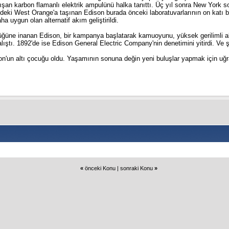
alışan karbon flamanlı elektrik ampulünü halka tanıttı. Üç yıl sonra New York 
deki West Orange'a taşınan Edison burada önceki laboratuvarlarının on katı b
ha uygun olan alternatif akım geliştirildi.
ğüne inanan Edison, bir kampanya başlatarak kamuoyunu, yüksek gerilimli alte
ştı. 1892'de ise Edison General Electric Company'nin denetimini yitirdi. Ve şi
on'un altı çocuğu oldu. Yaşamının sonuna değin yeni buluşlar yapmak için uğr
«
önceki Konu
|
sonraki Konu
»