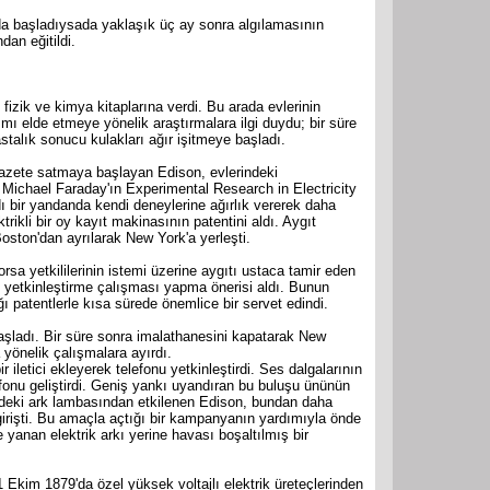
ada başladıysada yaklaşık üç ay sonra algılamasının
dan eğitildi.
fizik ve kimya kitaplarına verdi. Bu arada evlerinin
ımı elde etmeye yönelik araştırmalara ilgi duydu; bir süre
astalık sonucu kulakları ağır işitmeye başladı.
 gazete satmaya başlayan Edison, evlerindeki
Michael Faraday'ın Experimental Research in Electricity
dı bir yandanda kendi deneylerine ağırlık vererek daha
rikli bir oy kayıt makinasının patentini aldı. Aygıt
oston'dan ayrılarak New York'a yerleşti.
sa yetkililerinin istemi üzerine aygıtı ustaca tamir eden
e yetkinleştirme çalışması yapma önerisi aldı. Bunun
ğı patentlerle kısa sürede önemlice bir servet edindi.
aşladı. Bir süre sonra imalathanesini kapatarak New
yönelik çalışmalara ayırdı.
iletici ekleyerek telefonu yetkinleştirdi. Ses dalgalarının
fonu geliştirdi. Geniş yankı uyandıran bu buluşu ününün
ndeki ark lambasından etkilenen Edison, bundan daha
girişti. Bu amaçla açtığı bir kampanyanın yardımıyla önde
 yanan elektrik arkı yerine havası boşaltılmış bir
Ekim 1879'da özel yüksek voltajlı elektrik üreteçlerinden