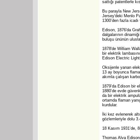
sattığı patentlerle k
Bu parayla New Jerse
Jersey'deki Menlo Pa
1300’den fazla icadı 
Edison, 1876'da Graha
dalgalarının dinamiğ
buluşu ününün ulusl
1878'de William Wall
bir elektrik lambası
Edison Electric Ligh
Oksijenle yanan elek
13 ay boyunca flaman
akımla çalışan karbo
1879’da Edison bir el
1880’de evde güvenle
da bir elektrik ampu
ortamda flaman yanıp
kurdular.
İki kez evlenerek al
gözlemleriyle dolu 3.4
18 Kasım 1931’de, 8
Thomas Alva Edison 