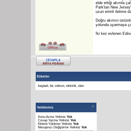
elde ettiği akımla ç
Park'tan New Jersey'
uzun erimli iletime da
Doğru akımın üstünlü
yolunda uyarmaya çalı
İki kez evlenen Edis
Etiketler
başladı
,
bir
,
edison
,
elektrik
,
olan
Yetkileriniz
Konu Acma Yetkiniz
Yok
Cevap Yazma Yetkiniz
Yok
Eklenti Yükleme Yetkiniz
Yok
Mesajınızı Değiştirme Yetkiniz
Yok