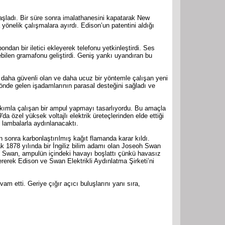
aşladı. Bir süre sonra imalathanesini kapatarak New
önelik çalışmalara ayırdı. Edison’un patentini aldığı
ndan bir iletici ekleyerek telefonu yetkinleştirdi. Ses
ebilen gramafonu geliştirdi. Geniş yankı uyandıran bu
daha güvenli olan ve daha ucuz bir yöntemle çalışan yeni
 önde gelen işadamlarının parasal desteğini sağladı ve
akımla çalışan bir ampul yapmayı tasarlıyordu. Bu amaçla
 özel yüksek voltajlı elektrik üreteçlerinden elde ettiği
 lambalarla aydınlanacaktı.
n sonra karbonlaştırılmış kağıt flamanda karar kıldı.
k 1878 yılında bir İngiliz bilim adamı olan Joseoh Swan
du. Swan, ampulün içindeki havayı boşlattı çünkü havasız
rerek Edison ve Swan Elektrikli Aydınlatma Şirketi’ni
m etti. Geriye çığır açıcı buluşlarını yanı sıra,