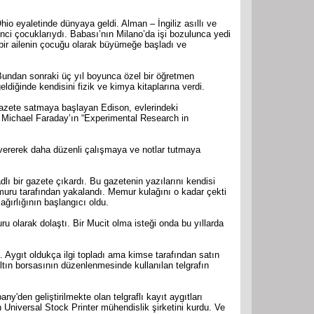
io eyaletinde dünyaya geldi. Alman – İngiliz asıllı ve
nci çocuklarıydı. Babası’nın Milano’da işi bozulunca yedi
bir ailenin çocuğu olarak büyümeğe başladı ve
 Bundan sonraki üç yıl boyunca özel bir öğretmen
eldiğinde kendisini fizik ve kimya kitaplarına verdi.
 gazete satmaya başlayan Edison, evlerindeki
 Michael Faraday’ın “Experimental Research in
k vererek daha düzenli çalışmaya ve notlar tutmaya
ı bir gazete çıkardı. Bu gazetenin yazılarını kendisi
emuru tarafından yakalandı. Memur kulağını o kadar çekti
ğırlığının başlangıcı oldu.
u olarak dolaştı. Bir Mucit olma isteği onda bu yıllarda
dı. Aygıt oldukça ilgi topladı ama kimse tarafından satın
ltın borsasının düzenlenmesinde kullanılan telgrafın
'den geliştirilmekte olan telgraflı kayıt aygıtları
n Universal Stock Printer mühendislik şirketini kurdu. Ve