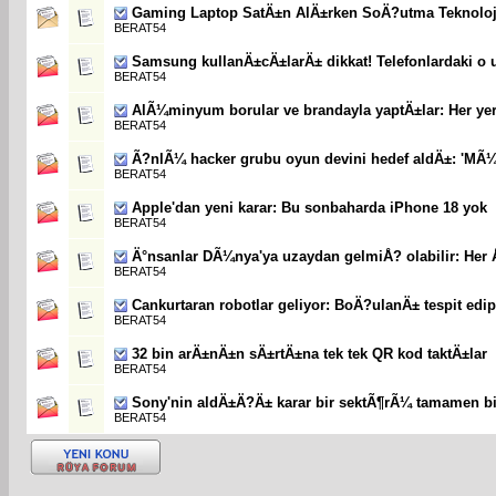
Gaming Laptop SatÄ±n AlÄ±rken SoÄ?utma Teknolojis
BERAT54
Samsung kullanÄ±cÄ±larÄ± dikkat! Telefonlardaki o
BERAT54
AlÃ¼minyum borular ve brandayla yaptÄ±lar: Her yer
BERAT54
Ã?nlÃ¼ hacker grubu oyun devini hedef aldÄ±: 'MÃ¼l
BERAT54
Apple'dan yeni karar: Bu sonbaharda iPhone 18 yok
BERAT54
Ä°nsanlar DÃ¼nya'ya uzaydan gelmiÅ? olabilir: He
BERAT54
Cankurtaran robotlar geliyor: BoÄ?ulanÄ± tespit ed
BERAT54
32 bin arÄ±nÄ±n sÄ±rtÄ±na tek tek QR kod taktÄ±lar
BERAT54
Sony'nin aldÄ±Ä?Ä± karar bir sektÃ¶rÃ¼ tamamen bi
BERAT54