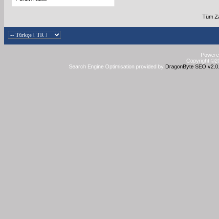
Tüm Za
Powered
Copyright ©20
Search Engine Optimisation provided by
DragonByte SEO v2.0.3