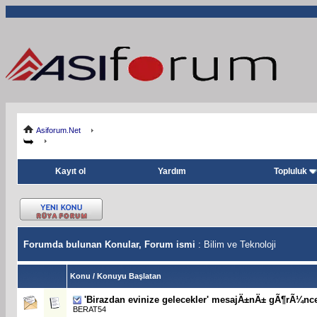
Asiforum.Net
Kayıt ol
Yardım
Topluluk
Forumda bulunan Konular, Forum ismi
: Bilim ve Teknoloji
Konu
/
Konuyu Başlatan
'Birazdan evinize gelecekler' mesajÄ±nÄ± gÃ¶rÃ¼nc
BERAT54