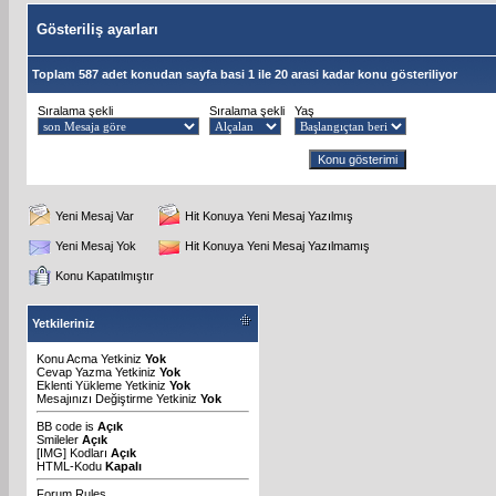
Gösteriliş ayarları
Toplam 587 adet konudan sayfa basi 1 ile 20 arasi kadar konu gösteriliyor
Sıralama şekli
Sıralama şekli
Yaş
Yeni Mesaj Var
Hit Konuya Yeni Mesaj Yazılmış
Yeni Mesaj Yok
Hit Konuya Yeni Mesaj Yazılmamış
Konu Kapatılmıştır
Yetkileriniz
Konu Acma Yetkiniz
Yok
Cevap Yazma Yetkiniz
Yok
Eklenti Yükleme Yetkiniz
Yok
Mesajınızı Değiştirme Yetkiniz
Yok
BB code
is
Açık
Smileler
Açık
[IMG]
Kodları
Açık
HTML-Kodu
Kapalı
Forum Rules