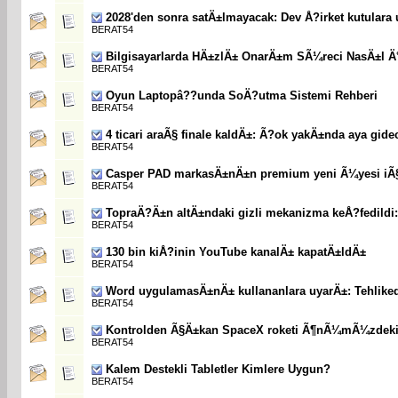
2028'den sonra satÄ±lmayacak: Dev Å?irket kutular
BERAT54
Bilgisayarlarda HÄ±zlÄ± OnarÄ±m SÃ¼reci NasÄ±l Ä
BERAT54
Oyun Laptopâ??unda SoÄ?utma Sistemi Rehberi
BERAT54
4 ticari araÃ§ finale kaldÄ±: Ã?ok yakÄ±nda aya gide
BERAT54
Casper PAD markasÄ±nÄ±n premium yeni Ã¼yesi iÃ§
BERAT54
TopraÄ?Ä±n altÄ±ndaki gizli mekanizma keÅ?fedild
BERAT54
130 bin kiÅ?inin YouTube kanalÄ± kapatÄ±ldÄ±
BERAT54
Word uygulamasÄ±nÄ± kullananlara uyarÄ±: Tehliked
BERAT54
Kontrolden Ã§Ä±kan SpaceX roketi Ã¶nÃ¼mÃ¼zdeki h
BERAT54
Kalem Destekli Tabletler Kimlere Uygun?
BERAT54