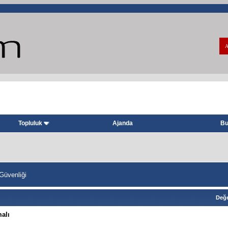
A
Topluluk
Ajanda
Bu
 Güvenliği
Değe
malı