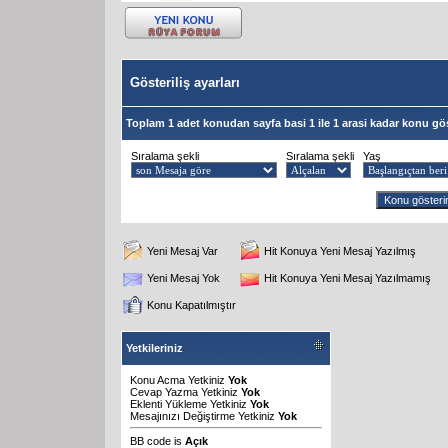
Gösteriliş ayarları
Toplam 1 adet konudan sayfa basi 1 ile 1 arasi kadar konu gös
Sıralama şekli
Sıralama şekli
Yaş
Yeni Mesaj Var
Hit Konuya Yeni Mesaj Yazılmış
Yeni Mesaj Yok
Hit Konuya Yeni Mesaj Yazılmamış
Konu Kapatılmıştır
Yetkileriniz
Konu Acma Yetkiniz
Yok
Cevap Yazma Yetkiniz
Yok
Eklenti Yükleme Yetkiniz
Yok
Mesajınızı Değiştirme Yetkiniz
Yok
BB code
is
Açık