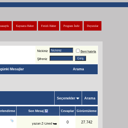
nasayfa
Kaynarca Haber
Ferizli Haber
Program İndir
Duyurular
Nickiniz
Beni hatırla
Şifreniz
günki Mesajlar
Arama
Seçenekler
Arama
rlendirme
Son Mesaj
Cevaplar
Görüntüleme
0
27.742
yazan
Z-Lined