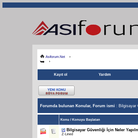
Asiforum.Net
Kayıt ol
Yardım
Forumda bulunan Konular, Forum ismi
: Bilgisayar
Konu
/
Konuyu Başlatan
Bilgisayar Güvenliği İçin Neler Yapıl
Z-Lined