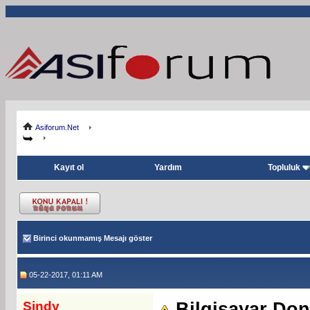
Asiforum.Net
Kayıt ol
Yardım
Topluluk
Birinci okunmamış Mesajı göster
05-22-2017, 01:11 AM
Sindy
Bilgisayar Don