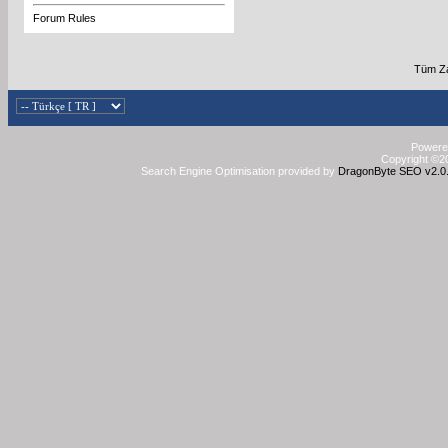
Forum Rules
Tüm Za
Powered
Copyright ©20
Search Engine Optimisation provided by
DragonByte SEO v2.0.3