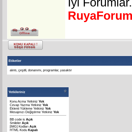
İyi Forumlar.
RuyaForu
Etiketler
alıntı
,
çeşitli
,
donanımı
,
programlar
,
yasaktır
Yetkileriniz
Konu Acma Yetkiniz
Yok
Cevap Yazma Yetkiniz
Yok
Eklenti Yükleme Yetkiniz
Yok
Mesajınızı Değiştirme Yetkiniz
Yok
BB code
is
Açık
Smileler
Açık
[IMG]
Kodları
Açık
HTML-Kodu
Kapalı