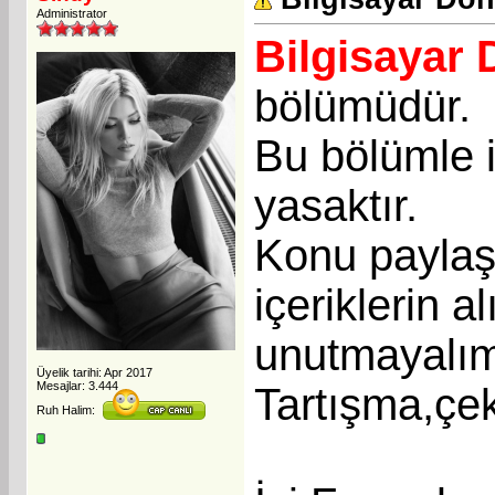
Administrator
Bilgisayar 
bölümüdür.
Bu bölümle i
yasaktır.
Konu paylaşı
içeriklerin a
unutmayalı
Üyelik tarihi: Apr 2017
Mesajlar: 3.444
Tartışma,çek
Ruh Halim: