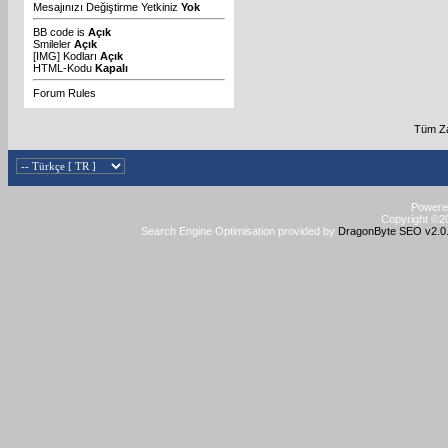
Mesajınızı Değiştirme Yetkiniz
Yok
BB code
is
Açık
Smileler
Açık
[IMG]
Kodları
Açık
HTML-Kodu
Kapalı
Forum Rules
Tüm Za
Powered
Copyright ©20
Search Engine Optimisation provided by
DragonByte SEO v2.0.3