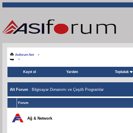
Asiforum.Net
Kayıt ol
Yardım
Topluluk
Alt Forum
: Bilgisayar Donanımı ve Çeşitli Programlar
Forum
Ağ & Network