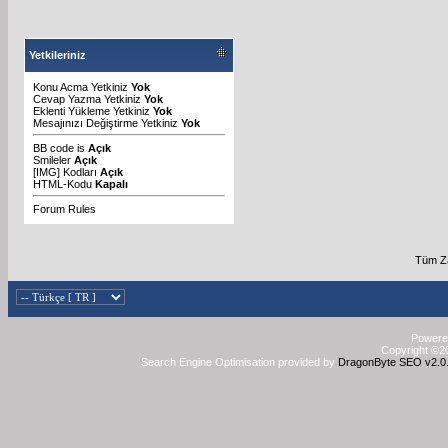
Yetkileriniz
Konu Acma Yetkiniz
Yok
Cevap Yazma Yetkiniz
Yok
Eklenti Yükleme Yetkiniz
Yok
Mesajınızı Değiştirme Yetkiniz
Yok
BB code
is
Açık
Smileler
Açık
[IMG]
Kodları
Açık
HTML-Kodu
Kapalı
Forum Rules
Tüm Za
Powered
Copyright ©20
Search Engine Optimisation provided by
DragonByte SEO v2.0.3