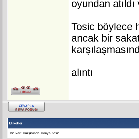
oyundan atıldı
Tosic böylece 
ancak bir saka
karşılaşmasınd
alıntı
Etiketler
bir
,
kart
,
karşısında
,
konya
,
tosic