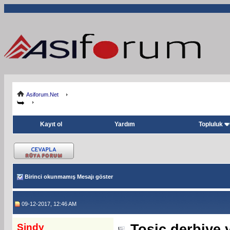
Asiforum.Net
Kayıt ol
Yardım
Topluluk
Birinci okunmamış Mesajı göster
09-12-2017, 12:46 AM
Sindy
Tosic derbiye y