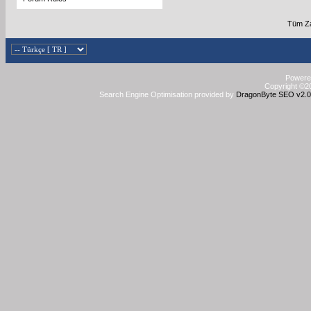
Tüm Za
Powered
Copyright ©20
Search Engine Optimisation provided by
DragonByte SEO v2.0.