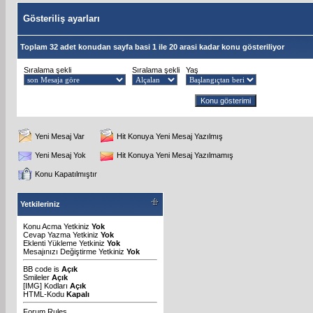
Gösteriliş ayarları
Toplam 32 adet konudan sayfa basi 1 ile 20 arasi kadar konu gösteriliyor
Sıralama şekli
Sıralama şekli
Yaş
Yeni Mesaj Var
Hit Konuya Yeni Mesaj Yazılmış
Yeni Mesaj Yok
Hit Konuya Yeni Mesaj Yazılmamış
Konu Kapatılmıştır
Yetkileriniz
Konu Acma Yetkiniz
Yok
Cevap Yazma Yetkiniz
Yok
Eklenti Yükleme Yetkiniz
Yok
Mesajınızı Değiştirme Yetkiniz
Yok
BB code
is
Açık
Smileler
Açık
[IMG]
Kodları
Açık
HTML-Kodu
Kapalı
Forum Rules