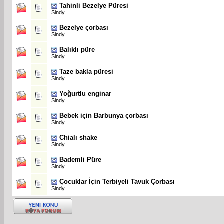
Tahinli Bezelye Püresi
Sindy
Bezelye çorbası
Sindy
Balıklı püre
Sindy
Taze bakla püresi
Sindy
Yoğurtlu enginar
Sindy
Bebek için Barbunya çorbası
Sindy
Chialı shake
Sindy
Bademli Püre
Sindy
Çocuklar İçin Terbiyeli Tavuk Çorbası
Sindy