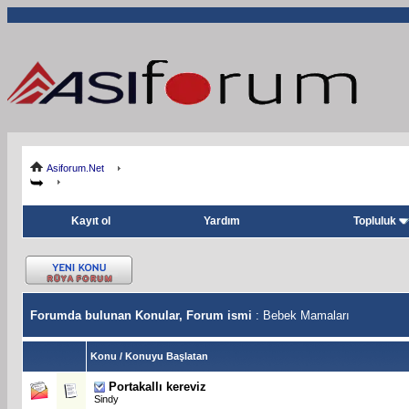
Asiforum.Net
Kayıt ol
Yardım
Topluluk
Forumda bulunan Konular, Forum ismi
: Bebek Mamaları
Konu
/
Konuyu Başlatan
Portakallı kereviz
Sindy