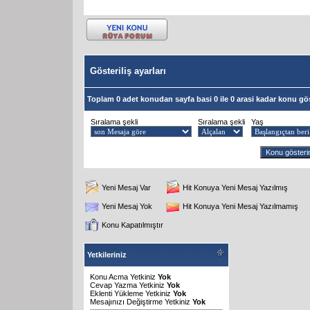
Gösteriliş ayarları
Toplam 0 adet konudan sayfa basi 0 ile 0 arasi kadar konu gös
Sıralama şekli
Sıralama şekli
Yaş
Yeni Mesaj Var
Hit Konuya Yeni Mesaj Yazılmış
Yeni Mesaj Yok
Hit Konuya Yeni Mesaj Yazılmamış
Konu Kapatılmıştır
Yetkileriniz
Konu Acma Yetkiniz
Yok
Cevap Yazma Yetkiniz
Yok
Eklenti Yükleme Yetkiniz
Yok
Mesajınızı Değiştirme Yetkiniz
Yok