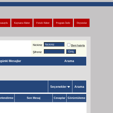
nasayfa
Kaynarca Haber
Ferizli Haber
Program İndir
Duyurular
Nickiniz
Beni hatırla
Şifreniz
günki Mesajlar
Arama
Seçenekler
Arama
rlendirme
Son Mesaj
Cevaplar
Görüntüleme