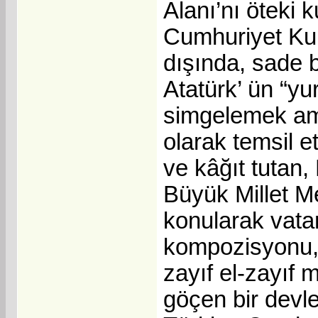
Alanı’nı öteki k
Cumhuriyet Kule
dışında, sade 
Atatürk’ ün “yu
simgelemek ama
olarak temsil e
ve kâğıt tutan,
Büyük Millet Me
konularak vatan
kompozisyonu, M
zayıf el-zayıf
göçen bir devle