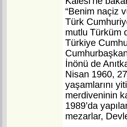
Kalesi’ne bakan
“Benim naçiz vü
Türk Cumhuriyet
mutlu Türküm di
Türkiye Cumhur
Cumhurbaşkanı 
İnönü de Anıtka
Nisan 1960, 27
yaşamlarını yit
merdiveninin k
1989’da yapılan
mezarlar, Devle