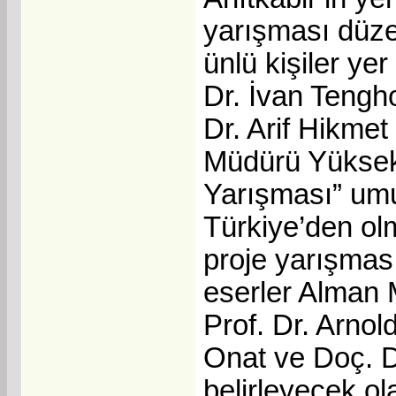
yarışması düze
ünlü kişiler yer
Dr. İvan Tengh
Dr. Arif Hikmet
Müdürü Yüksek 
Yarışması” umu
Türkiye’den olm
proje yarışmas
eserler Alman 
Prof. Dr. Arnol
Onat ve Doç. D
belirleyecek o