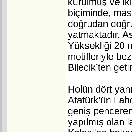
kurulmuş ve iki 
biçiminde, masi
doğrudan doğru
yatmaktadır. As
Yüksekliği 20 m
motifleriyle bez
Bilecik’ten geti
Holün dört yanı,
Atatürk’ün Lah
geniş penceren
yapılmış olan 