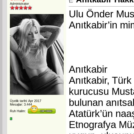
Administrator
Ulu Önder Must
Anıtkabir’in mim
Anıtkabir
Anıtkabir, Türk
kurucusu Must
bulunan anıtsa
Üyelik tarihi: Apr 2017
Mesajlar: 3.444
Atatürk’ün naaş
Ruh Halim:
Etnografya Müz