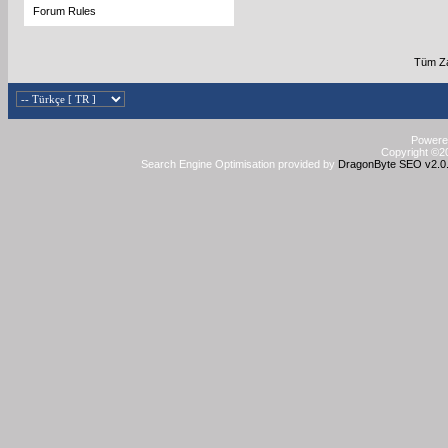
Forum Rules
Tüm Za
Powered
Copyright ©20
Search Engine Optimisation provided by
DragonByte SEO v2.0.3