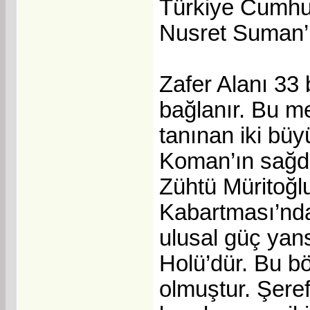
Türkiye Cumhuri
Nusret Suman’ı
Zafer Alanı 33
bağlanır. Bu me
tanınan iki bü
Koman’ın sağd
Zühtü Müritoğl
Kabartması’nda 
ulusal güç yans
Holü’dür. Bu bö
olmuştur. Şere