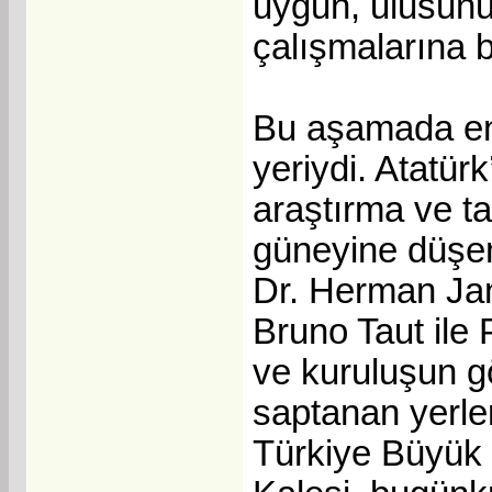
uygun, ulusunun
çalışmalarına 
Bu aşamada en 
yeriydi. Atatür
araştırma ve ta
güneyine düşen
Dr. Herman Jan
Bruno Taut ile 
ve kuruluşun g
saptanan yerle
Türkiye Büyük M