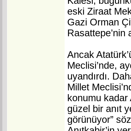
Kalesi, bugünkü
eski Ziraat Mek
Gazi Orman Çift
Rasattepe’nin 
Ancak Atatürk’
Meclisi’nde, ay
uyandırdı. Daha
Millet Meclisi’
konumu kadar A
güzel bir anıt 
görünüyor” söz
Anıtkabir’in ye