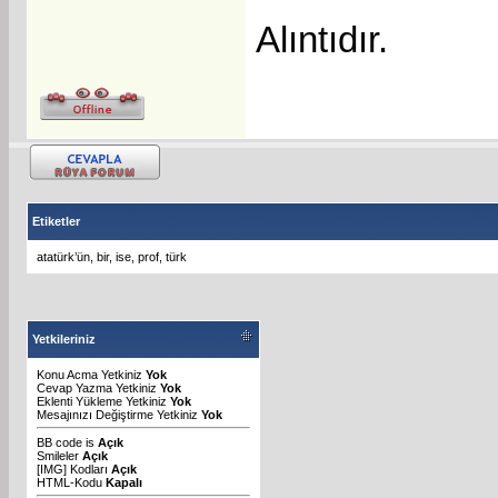
Alıntıdır.
Etiketler
atatürk’ün
,
bir
,
ise
,
prof
,
türk
Yetkileriniz
Konu Acma Yetkiniz
Yok
Cevap Yazma Yetkiniz
Yok
Eklenti Yükleme Yetkiniz
Yok
Mesajınızı Değiştirme Yetkiniz
Yok
BB code
is
Açık
Smileler
Açık
[IMG]
Kodları
Açık
HTML-Kodu
Kapalı