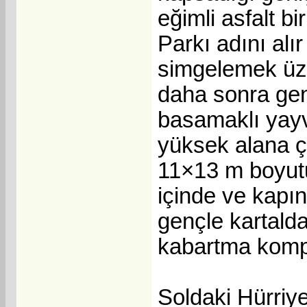
eğimli asfalt bi
Parkı adını alır
simgelemek üzer
daha sonra geni
basamaklı yayv
yüksek alana ç
11×13 m boyutun
içinde ve kapın
gençle kartald
kabartma kompo
Soldaki Hürriye