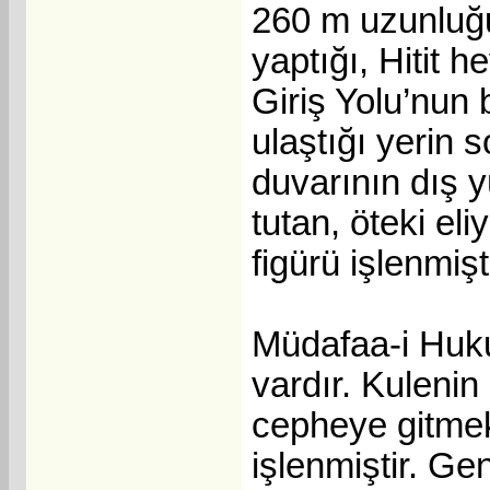
260 m uzunluğu
yaptığı, Hitit 
Giriş Yolu’nun 
ulaştığı yerin
duvarının dış y
tutan, öteki eli
figürü işlenmişti
Müdafaa-i Huku
vardır. Kuleni
cepheye gitmek
işlenmiştir. Ge