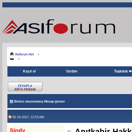
Asiforum.Net
Kayıt ol
Yardım
Topluluk
Birinci okunmamış Mesajı göster
05-16-2017, 12:53 AM
Sindy
Anıtkabir Hakkı