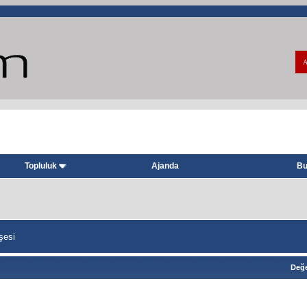
A
Topluluk
Ajanda
Bu
şesi
Değe