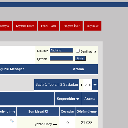
nasayfa
Kaynarca Haber
Ferizli Haber
Program İndir
Duyurular
Nickiniz
Beni hatırla
Şifreniz
günki Mesajlar
Arama
Sayfa 1 Toplam 2 Sayfadan
1
2
>
Seçenekler
Arama
rlendirme
Son Mesaj
Cevaplar
Görüntüleme
0
21.038
yazan
Sindy