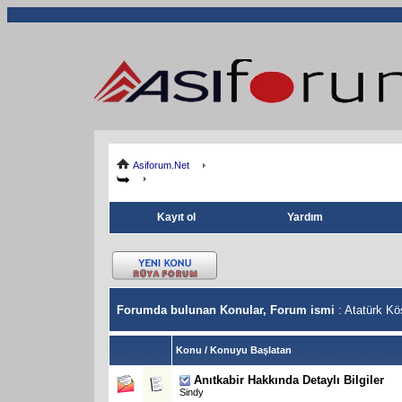
Asiforum.Net
Kayıt ol
Yardım
Forumda bulunan Konular, Forum ismi
: Atatürk Kö
Konu
/
Konuyu Başlatan
Anıtkabir Hakkında Detaylı Bilgiler
Sindy