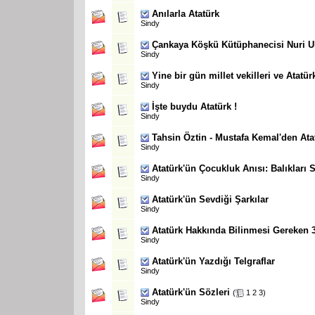
Anılarla Atatürk
Sindy
Çankaya Köşkü Kütüphanecisi Nuri U
Sindy
Yine bir gün millet vekilleri ve Atatür
Sindy
İşte buydu Atatürk !
Sindy
Tahsin Öztin - Mustafa Kemal'den Ata
Sindy
Atatürk'ün Çocukluk Anısı: Balıkları 
Sindy
Atatürk'ün Sevdiği Şarkılar
Sindy
Atatürk Hakkında Bilinmesi Gereken 
Sindy
Atatürk'ün Yazdığı Telgraflar
Sindy
Atatürk'ün Sözleri
(
1
2
3
)
Sindy