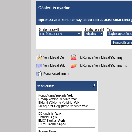
Gösteriliş ayarları
Toplam 38 adet konudan sayfa basi 1 ile 20 arasi kadar konu g
Sıralama şekli
Sıralama şekli
Yaş
Yeni Mesaj Var
Hit Konuya Yeni Mesaj Yazılmış
Yeni Mesaj Yok
Hit Konuya Yeni Mesaj Yazılmamış
Konu Kapatılmıştır
Yetkileriniz
Konu Acma Yetkiniz
Yok
Cevap Yazma Yetkiniz
Yok
Eklenti Yükleme Yetkiniz
Yok
Mesajınızı Değiştirme Yetkiniz
Yok
BB code
is
Açık
Smileler
Açık
[IMG]
Kodları
Açık
HTML-Kodu
Kapalı
Forum Rules