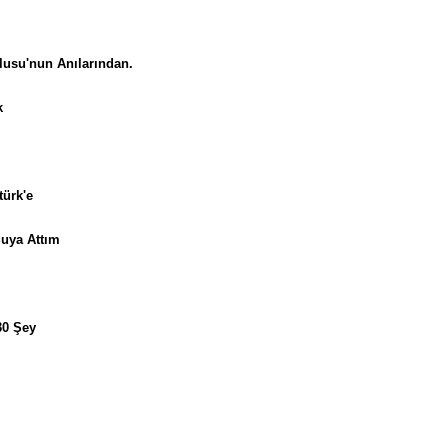
lusu'nun Anılarından.
k
türk'e
Suya Attım
30 Şey