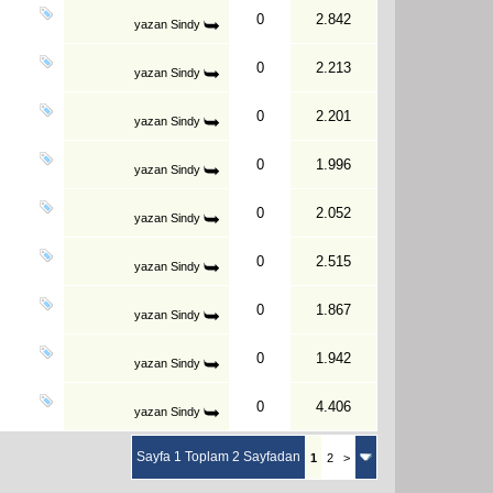
0
2.842
yazan
Sindy
0
2.213
yazan
Sindy
0
2.201
yazan
Sindy
0
1.996
yazan
Sindy
0
2.052
yazan
Sindy
0
2.515
yazan
Sindy
0
1.867
yazan
Sindy
0
1.942
yazan
Sindy
0
4.406
yazan
Sindy
Sayfa 1 Toplam 2 Sayfadan
1
2
>