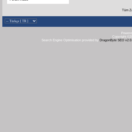
Tüm Za
Powered
Copyright ©20
Search Engine Optimisation provided by
DragonByte SEO v2.0.3