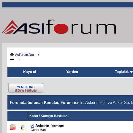
Asiforum.Net
Kayıt ol
Yardım
Topluluk
Forumda bulunan Konular, Forum ismi
: Asker siirleri ve Asker Sozle
Konu
/
Konuyu Başlatan
Askerin fermani
CoderMan