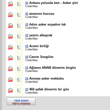
Ankara yolunda ben - Asker şiiri
CoderMan
anasının kuzusu
CoderMan
Adım asker soyadım tsk
CoderMan
yemin albayrak
CoderMan
Acemi birliği
CoderMan
Canım Sevgilim
CoderMan
Ağlama ANAM dönerim birgün
CoderMan
Anneye asker mektubu
CoderMan
460 şafak dönerim bir gün
CoderMan