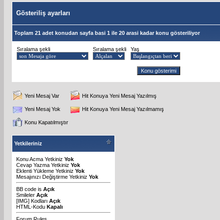
Gösteriliş ayarları
Toplam 21 adet konudan sayfa basi 1 ile 20 arasi kadar konu gösteriliyor
Sıralama şekli
Sıralama şekli
Yaş
Yeni Mesaj Var
Hit Konuya Yeni Mesaj Yazılmış
Yeni Mesaj Yok
Hit Konuya Yeni Mesaj Yazılmamış
Konu Kapatılmıştır
Yetkileriniz
Konu Acma Yetkiniz
Yok
Cevap Yazma Yetkiniz
Yok
Eklenti Yükleme Yetkiniz
Yok
Mesajınızı Değiştirme Yetkiniz
Yok
BB code
is
Açık
Smileler
Açık
[IMG]
Kodları
Açık
HTML-Kodu
Kapalı
Forum Rules