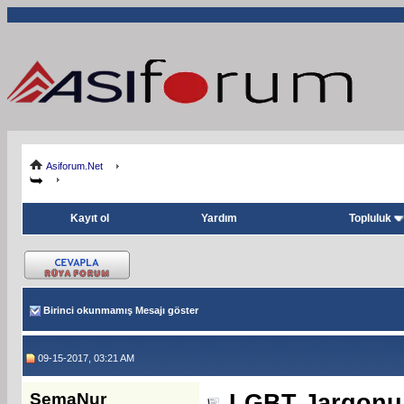
Asiforum.Net
Kayıt ol
Yardım
Topluluk
Birinci okunmamış Mesajı göster
09-15-2017, 03:21 AM
SemaNur
LGBT Jargonu