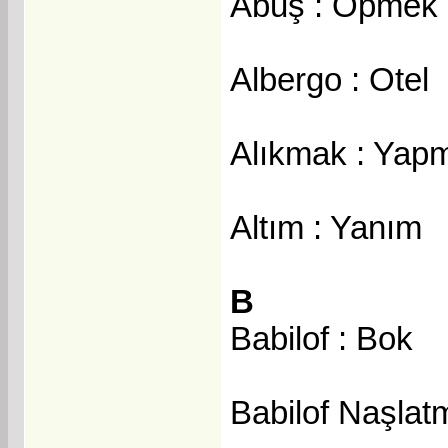
Abuş : Öpmek
Albergo : Otel
Alıkmak : Yap
Altım : Yanım
B
Babilof : Bok
Babilof Naşla