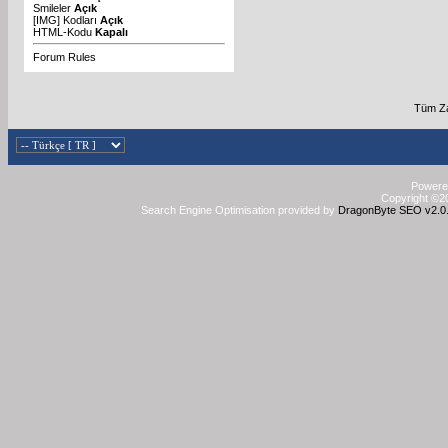
Smileler
Açık
[IMG]
Kodları
Açık
HTML-Kodu
Kapalı
Forum Rules
Tüm Za
Powered
Copyright ©20
Search Engine Optimisation provided by
DragonByte SEO v2.0.3