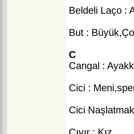
Beldeli Laço : A
But : Büyük,Ço
C
Cangal : Ayakk
Cici : Meni,sp
Cici Naşlatma
Cıvır : Kız