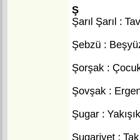
Ş
Şarıl Şarıl : T
Şebzü : Beşyü
Şorşak : Çocu
Şovşak : Erge
Şugar : Yakışı
Şugariyet : Tak