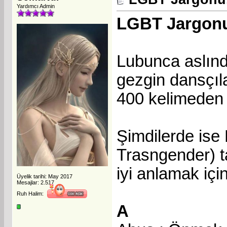
Yardımcı Admin
LGBT Jargonu
Lubunca aslında
gezgin dansçıla
400 kelimeden 
Şimdilerde ise
Trasngender) t
iyi anlamak içi
Üyelik tarihi: May 2017
Mesajlar: 2.517
Ruh Halim:
A