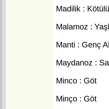
Madilik : Kötül
Malamoz : Yaş
Manti : Genç A
Maydanoz : S
Minco : Göt
Minço : Göt