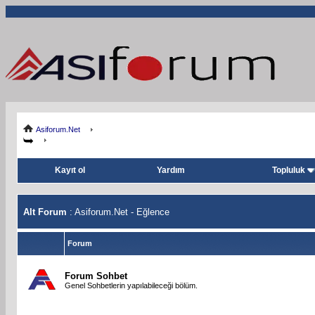
Asiforum.Net
Kayıt ol
Yardım
Topluluk
Alt Forum
: Asiforum.Net - Eğlence
Forum
Forum Sohbet
Genel Sohbetlerin yapılabileceği bölüm.