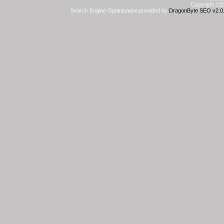
Copyright ©20
Search Engine Optimisation provided by
DragonByte SEO v2.0.3