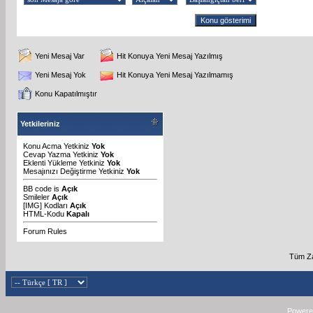
Yeni Mesaj Var
Hit Konuya Yeni Mesaj Yazılmış
Yeni Mesaj Yok
Hit Konuya Yeni Mesaj Yazılmamış
Konu Kapatılmıştır
Yetkileriniz
Konu Acma Yetkiniz
Yok
Cevap Yazma Yetkiniz
Yok
Eklenti Yükleme Yetkiniz
Yok
Mesajınızı Değiştirme Yetkiniz
Yok
BB code
is
Açık
Smileler
Açık
[IMG]
Kodları
Açık
HTML-Kodu
Kapalı
Forum Rules
Tüm Za
Powered