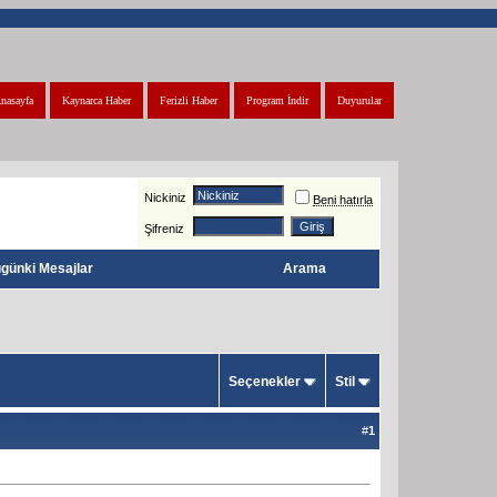
nasayfa
Kaynarca Haber
Ferizli Haber
Program İndir
Duyurular
Nickiniz
Beni hatırla
Şifreniz
günki Mesajlar
Arama
Seçenekler
Stil
#
1