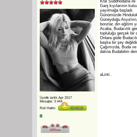
Kral Suddhodana ile 
Ganj kıyılarının kuts
yayılmağa başladı.
Günümüzde Hinduluk, 
Güneydoğu Asya'nın, M
bonzlar, din eğitimi 
Acaba, Budacılık gerç
topluluğu gerçek bir
Onlara göde Budacılı
başka bir şey değildir
Çağımızda, Buda ve B
dalına Budabilim deni
aLinti..
Üyelik tarihi: Apr 2017
Mesajlar: 3.444
Ruh Halim: