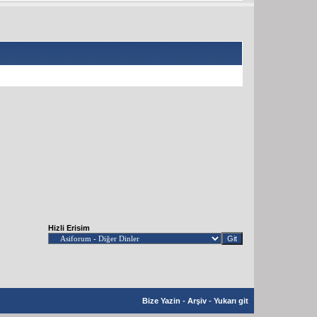
Hizli Erisim
Bize Yazin
-
Arşiv
-
Yukarı git