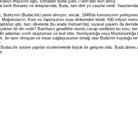
kraliçe Maya'nın oğlu, sonradan Buda (yani «Tanrı'dan esin almış
al kenti Benares ve dolaylarında, Buda, tam dört yıl vaazlar verdi. Vaazlarında
Budizmin (Budacılık) yerini almıştır; ancak, 1949'da komünizmin yerleşmesine
oğolistan'ın, Kore ve Japonya'nın esas dinlerinden biridir. 500 milyon mensub
yaptıkları gibi, bazı ülkelerde (bu arada Vietnam'da), siyasal yaşamı da derinden
ekten bir din midir? Batılıların genellikle olumlu cevap verdikleri bu soru, her
 din adamları sınıfı oluşturmaz ve bud stler, Hıristiyanlığa veya Müslümanlığa
k, bir tanrı olmayan ve insan sağduyusunun örneği olan Buda'nm koyduğu teme
.
udacılık üstüne yapılan incelemelerde büyük bir gelişme oldu. Buda dinine ait
r.