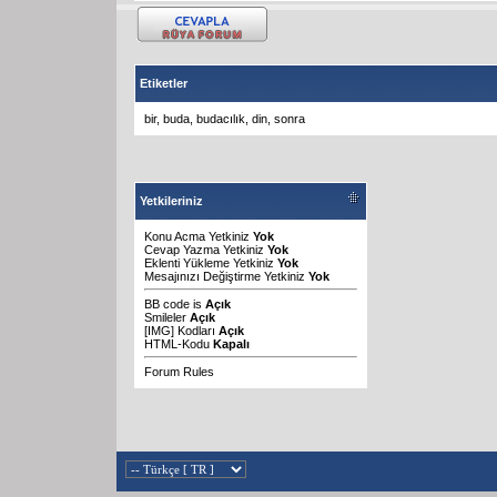
Etiketler
bir
,
buda
,
budacılık
,
din
,
sonra
Yetkileriniz
Konu Acma Yetkiniz
Yok
Cevap Yazma Yetkiniz
Yok
Eklenti Yükleme Yetkiniz
Yok
Mesajınızı Değiştirme Yetkiniz
Yok
BB code
is
Açık
Smileler
Açık
[IMG]
Kodları
Açık
HTML-Kodu
Kapalı
Forum Rules