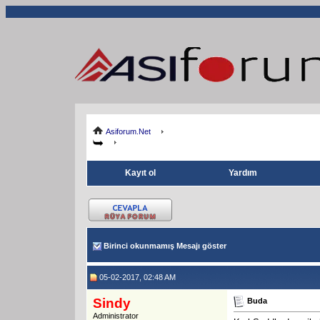
Asiforum.Net
Kayıt ol
Yardım
Birinci okunmamış Mesajı göster
05-02-2017, 02:48 AM
Sindy
Buda
Administrator