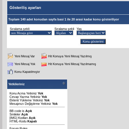
Gösteriliş ayarları
Toplam 140 adet konudan sayfa basi 1 ile 20 arasi kadar konu gösteriliyor
Sıralama şekli
Sıralama şekli
Yaş
Yeni Mesaj Var
Hit Konuya Yeni Mesaj Yazılmış
Yeni Mesaj Yok
Hit Konuya Yeni Mesaj Yazılmamış
Konu Kapatılmıştır
Yetkileriniz
Konu Acma Yetkiniz
Yok
Cevap Yazma Yetkiniz
Yok
Eklenti Yükleme Yetkiniz
Yok
Mesajınızı Değiştirme Yetkiniz
Yok
BB code
is
Açık
Smileler
Açık
[IMG]
Kodları
Açık
HTML-Kodu
Kapalı
Forum Rules