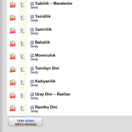
Sabiilik – Mandenler
Sindy
Yezidilik
Sindy
Samirilik
Sindy
Bahailik
Sindy
Moonculuk
Sindy
Tenrikyo Dini
Sindy
Kadıyanilik
Sindy
Uzay Dini – Raelian
Sindy
Ramtha Dini
Sindy