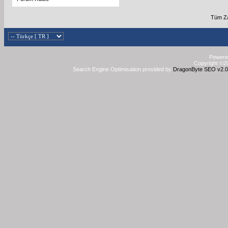
Tüm Za
Powered
Copyright ©20
Search Engine Optimisation provided by
DragonByte SEO v2.0.