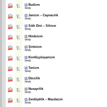
Budizm
Sindy
Janizm – Caynacılık
Sindy
Sıkh Dini – Sihizm
Sindy
Hinduizm
Sindy
Şintoizm
Sindy
Konfüçyüsyanizm
Sindy
Taoizm
Sindy
Dürzilik
Sindy
Nusayrilik
Sindy
Zerdüştilik – Mazdaizm
Sindy