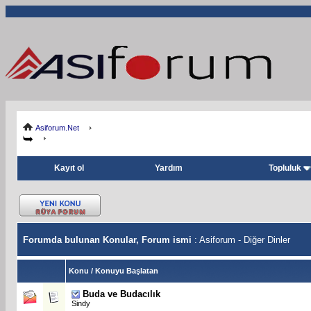
Asiforum.Net
Kayıt ol
Yardım
Topluluk
Forumda bulunan Konular, Forum ismi
: Asiforum - Diğer Dinler
Konu
/
Konuyu Başlatan
Buda ve Budacılık
Sindy