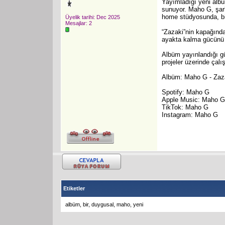
Yayımladığı yeni alb
sunuyor. Maho G, şar
home stüdyosunda, bi
Üyelik tarihi: Dec 2025
Mesajlar: 2
“Zazaki”nin kapağında
ayakta kalma gücünü 
Albüm yayınlandığı gü
projeler üzerinde çal
Albüm: Maho G - Zaz
Spotify: Maho G
Apple Music: Maho G
TikTok: Maho G
Instagram: Maho G
Etiketler
albüm
,
bir
,
duygusal
,
maho
,
yeni