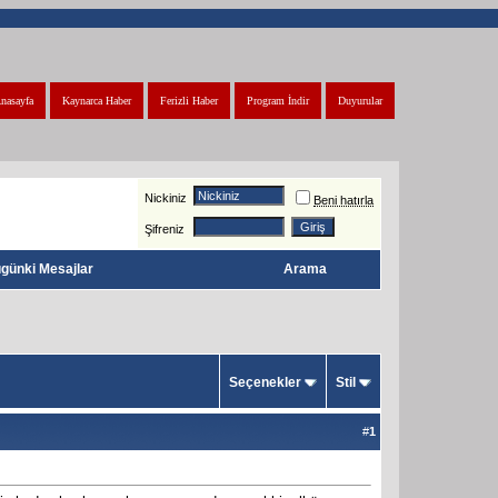
nasayfa
Kaynarca Haber
Ferizli Haber
Program İndir
Duyurular
Nickiniz
Beni hatırla
Şifreniz
günki Mesajlar
Arama
Seçenekler
Stil
#
1