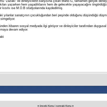
ümü “Zazaki” ile dinleyicilerin karşısına çıkan Maho G, tamamen gerçek dene
kıları yazarken hem yaşadıklarını hem de gelecekte yaşayacağını öngördüğü 
r kısmı ise M.O.B stüdyolarında kaydedilmiş.
ki yılanlar sanatçının çocukluğundan beri peşinde olduğunu düşündüğü düşman
simgeliyor.
nden itibaren sosyal medyada ilgi görüyor ve dinleyiciler tarafından duygusa
ışmaya devam ediyor.
aki
«
önceki Konu
|
sonraki Konu
»