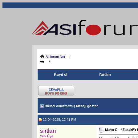
Asiforum.Net
Kayıt ol
Yardım
Birinci okunmamış Mesajı göster
12-04-2025, 12:41 PM
sırtlan
Maho G - “Zazaki”:
Yeni Üye