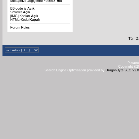
Mesajınızı Değiştirme Yetkiniz
Yok
BB code
is
Açık
Smileler
Açık
[IMG]
Kodları
Açık
HTML-Kodu
Kapalı
Forum Rules
Tüm Za
Powered
Copyright ©20
Search Engine Optimisation provided by
DragonByte SEO v2.0.