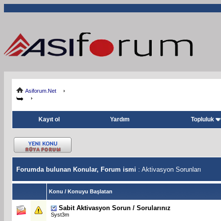
Asiforum.Net
Kayıt ol
Yardım
Topluluk
Forumda bulunan Konular, Forum ismi
: Aktivasyon Sorunları
Konu
/
Konuyu Başlatan
Sabit
Aktivasyon Sorun / Sorularınız
Syst3m