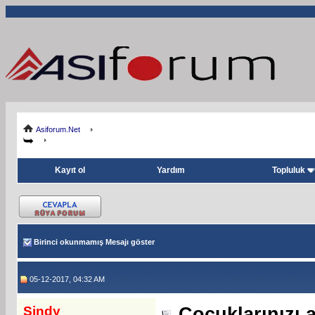
Asiforum.Net
Kayıt ol
Yardım
Topluluk
Birinci okunmamış Mesajı göster
05-12-2017, 04:32 AM
Sindy
Çocuklarınızı