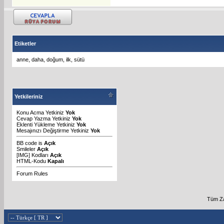
Etiketler
anne
,
daha
,
doğum
,
ilk
,
sütü
Yetkileriniz
Konu Acma Yetkiniz
Yok
Cevap Yazma Yetkiniz
Yok
Eklenti Yükleme Yetkiniz
Yok
Mesajınızı Değiştirme Yetkiniz
Yok
BB code
is
Açık
Smileler
Açık
[IMG]
Kodları
Açık
HTML-Kodu
Kapalı
Forum Rules
Tüm Za