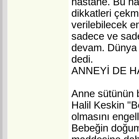
hastane. Bu haf
dikkatleri çekm
verilebilecek e
sadece ve sade
devam. Dünya s
dedi.
ANNEYİ DE H
Anne sütünün b
Halil Keskin "B
olmasını engell
Bebeğin doğum 