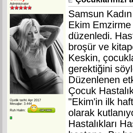
Administrator
Samsun Kadın 
Ekim Emzirme H
düzenledi. Has
broşür ve kitap
Keskin, çocuk
gerektiğini söyl
Düzenlenen et
Çocuk Hastalık
"Ekim'in ilk h
Üyelik tarihi: Apr 2017
Mesajlar: 3.444
olarak kutlan
Ruh Halim:
Hastalıkları H