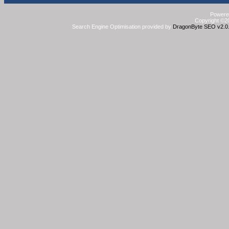
Powered
Copyright ©20
Search Engine Optimisation provided by
DragonByte SEO v2.0.3