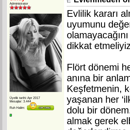
Administrator
Evlilik kararı a
uyumunu değerle
olamayacağını 
dikkat etmeliyi
Flört dönemi h
anına bir anlam
Keşfetmenin, ke
yaşanan her ‘i
Üyelik tarihi: Apr 2017
Mesajlar: 3.444
dolu bir dönem.
Ruh Halim:
almak gerek el