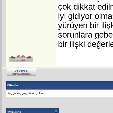
çok dikkat edil
iyi gidiyor olm
yürüyen bir ili
sorunlara gebed
bir ilişki değe
Etiketler
bir
,
çocuk
,
çok
,
dönem
,
olması
Yetkileriniz