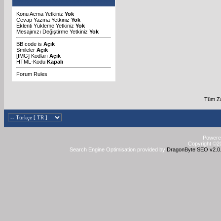
Konu Acma Yetkiniz
Yok
Cevap Yazma Yetkiniz
Yok
Eklenti Yükleme Yetkiniz
Yok
Mesajınızı Değiştirme Yetkiniz
Yok
BB code
is
Açık
Smileler
Açık
[IMG]
Kodları
Açık
HTML-Kodu
Kapalı
Forum Rules
Tüm Za
Powered
Copyright ©20
Search Engine Optimisation provided by
DragonByte SEO v2.0.3