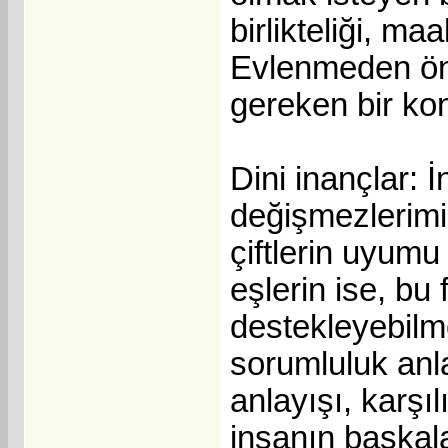
birlikteliği, ma
Evlenmeden ön
gereken bir ko
Dini inançlar: İ
değişmezlerimi
çiftlerin uyumu
eşlerin ise, bu 
destekleyebilme
sorumluluk anla
anlayışı, karşıl
insanın başkala