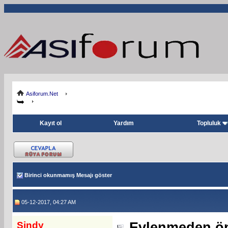
Asiforum.Net
Kayıt ol
Yardım
Topluluk
Birinci okunmamış Mesajı göster
05-12-2017, 04:27 AM
Sindy
Evlenmeden önc