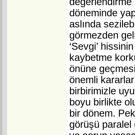
değerlendirme 
döneminde yapı
aslında sezil
görmezden gel
‘Sevgi’ hissin
kaybetme korku
önüne geçmesi
önemli kararlar
birbirimizle u
boyu birlikte 
bir dönem. Peki
görüşü paralel o