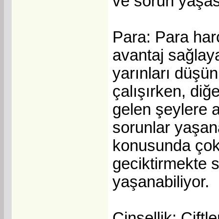
ve sorun yaşasa
Para: Para harc
avantaj sağlaya
yarınları düşün
çalışırken, diğ
gelen şeylere a
sorunlar yaşana
konusunda çok 
geciktirmekte s
yaşanabiliyor.
Cinsellik: Çiftle