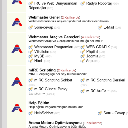
IRC ve Web Dünyasından
Radyo Röportaj
(0/0)
Röportajlar
(0/0)
Webmaster Genel
(
2 Kişi İçerde
)
Webmasterların fikir alış-verişinde bulunabilecekleri bölüm.
Soru-cevap
E-Mail
(0/0)
(0/0)
Webmaster Araç ve Gereçleri
(
4 Kişi İçerde
)
Webmaster Araç ve Gereçlerinin bulunduğu bölümdür.
Webmaster Programları
WEB GRAFIK
(0/0)
(0/0)
VBulletin
PhpBB
(0/0)
(0/0)
MyBB
Joomla
(0/0)
(0/0)
HtmL
Asp
(0/0)
(0/0)
mIRC Scripting
(
2 Kişi İçerde
)
mIRC Scripting ilgili her şey bu bölümdedir.
mIRC Scripting Sohbet ~
mIRC Scripting Dersleri 
(0/0)
(2/2)
mIRC Güncel Proxy
mIRC Ar-Ge ~
(0/0)
Listeleri ~
(14/14)
Help Eğitim
Help eğitimi ve yardımlaşma bölümüdür.
HelpSohbet
Soru - Cevap
(0/0)
(0
Arama Motoru Optimizasyonu
(
1 Kişi İçerde
)
Arama Motoru Optimizasyonu bölümüdür.