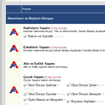
Forum
Hanımların ve Beylerin Dünyası
Kadınların Yaşamı
(
2 Kişi İçerde
)
Kadınlar hakkında herşey. Takı ve Mücevherler, Sokak Modası,Ayakkabı
Bakım ve Güzellik
(147/147)
Erkeklerin Yaşamı
(
1 Kişi İçerde
)
Erkekler hakkında herşey.Sokak Modası,Ayakkabı Trendleri,Moda Trendl
Aile ve Evlilik Yaşamı
Aile ve evlilik yaşamı hakkın da herşey.
Çocuk Yaşamı
(
5 Kişi İçerde
)
Çocuk Yaşamı hakkın da herşey.
Okul Öncesi Şarkılar ~
Okul Öncesi Şiirler ~
(77/
(119/119)
Okul Öncesi Oyunlar ~
Okul Öncesi Deneyler ~
(0/0)
(
Öykü Masal ve Hikayeleri ~
Boyama Sayfaları ~
(0/0)
(0/0)