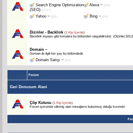
Search Engine Optimization
Alexa ~
(0/0)
(SEO)
(17/17)
Yahoo ~
Bing ~
(0/0)
(0/0)
Dizinler - Backlink
(
1 Kişi İçerde
)
Backlink inşaası gibi konulara bu bölümden ulaşabilirsiniz. (Dizinler,SIS,Bl
Domain ~
Domain ile ilgili her şey bu bölümdedir.
Domain Satışı ~
(0/0)
Forum
Geri Donusum Alani
Çöp Kutusu
(
1 Kişi İçerde
)
Forum içersinde silinmiş olan mesajların bulunmuş olduğu kısımdır.
For