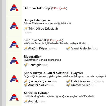
Bilim ve Teknoloji
(
7 Kişi İçerde
)
Dünya Edebiyatları
Dünya Edebiyatlarının yer aldığı bölümdür.
Türk Dili ve Edebiyatı
(30/30)
Kültür ve Sanat
(
2 Kişi İçerde
)
Kültür ve Sanat ile ilgili haberleri burada paylaşabilirsiniz.
Atatürk Köşesi
Sanat Galerileri
(38/67)
(0/0)
Biyografiler
Biyografilerin yer aldığı bölümdür.
Sanatçılar
(1/1)
Şiir & Hikaye & Güzel Sözler & Hikayeler
Beğendiğiniz yazıları, şiirleri,güzel sözler ve hikayeleri burada paylaşabili
Şairler ve Şiirleri
Halk Ozanlarımız
(0/0)
(41/43)
Amatör Sözler
Amatör Şiirler
(0/0)
(1/1)
Asiforum Hobiler
Hobi olarak günlük hayatta uğraştığımız şeyler bu bölümdedir.
Avcılık
(46/46)