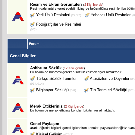
Resim ve Ekran Görüntüleri
(
2 Kişi İçerde
)
Resim galerimizi ziyaret edebilir, ilginç ve beğendiğiniz resimleri bu bölüm
Yerli Ünlü Resimleri
Yabancı Ünlü Resimleri
(27/27)
(0
Fotoğrafçılar ve Resimleri
(0/0)
Forum
Genel Bilgiler
Asiforum Sözlük
(
12 Kişi İçerde
)
Bu bölüm de bilinmesi gereken sözlük kelimeleri yer almaktadır.
Türkçe Sözlük Terimleri
Atasözleri ve Deyimler
(0/
(914/914)
Bilgisayar Sözlüğü
Tıp Terimleri Sözlüğü
(0/0)
(0/0)
Merak Ettikleriniz
(
2 Kişi İçerde
)
Bu bölüm de merak ettiğiniz konular, bilgiler yer almaktadır.
Genel Paylaşım
ararlı, öğretici bilgileri, geneli ilgilendiren konuları paylaşabileceğiniz ala
Kişisel Gelişim
(47/47)