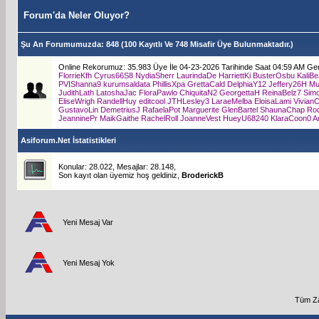
Forum'da Neler Oluyor?
Şu An Forumumuzda
: 848 (100 Kayıtlı Ve 748 Misafir Üye Bulunmaktadır.)
Online Rekorumuz: 35.983 Üye İle 04-23-2026 Tarihinde Saat 04:59 AM Ger
FlorrieKfh
Cyrus66S8
NydiaSherr
LaurindaDe
HarriettKi
BusterOsbu
KaliB
PVIShanna9
kurumsaldata
PhillisXpa
GrettaCald
DelphiaY12
Jeffery26H
Mu
JudithLath
LatoshaJac
FloraPawlo
ChiquitaN2
GeorgettaH
ReinaBelz7
Simo
EliseWrigh
RandellHuy
editcool
JTHLesley3
LaraeMelba
EloisaLami
VivianC
GustavoLin
DemetriusJ
RafaelaPot
Marguerite
GlenBartel
ShaunaChap
Ro
JeanninePr
MaikGaithe
RachelRoll
JoanneVest
HueyU68240
KlaraCoon0
A
Asiforum.Net İstatistikleri
Konular: 28.022, Mesajlar: 28.148,
Son kayıt olan üyemiz hoş geldiniz,
BroderickB
Yeni Mesaj Var
Yeni Mesaj Yok
Tüm Za