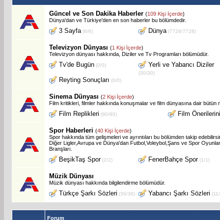
Güncel ve Son Dakika Haberler
(
109 Kişi İçerde
)
Dünya'dan ve Türkiye'den en son haberler bu bölümdedir.
3 Sayfa
Dünya
(6/6)
(7728/7728)
Televizyon Dünyası
(
1 Kişi İçerde
)
Televizyon dünyası hakkında, Diziler ve Tv Programları bölümüdür.
Tv'de Bugün
Yerli ve Yabancı Diziler
(0/0)
(30/30)
Reyting Sonuçları
(0/0)
Sinema Dünyası
(
2 Kişi İçerde
)
Film kritikleri, filmler hakkında konuşmalar ve film dünyasına dair bütün
Film Replikleri
Film Önerilerin
(90/90)
Spor Haberleri
(
40 Kişi İçerde
)
Spor hakkında tüm gelişmeleri ve ayrıntıları bu bölümden takip edebilir
Diğer Ligler,Avrupa ve Dünya'dan Futbol,Voleybol,Şans ve Spor Oyunlar
Branşları.
BeşikTaş Spor
FenerBahçe Spor
(2/2)
(1/1)
Müzik Dünyası
Müzik dünyası hakkında bilgilendirme bölümüdür.
Türkçe Şarkı Sözleri
Yabancı Şarkı Sözleri
(36/36)
(11/
Forum