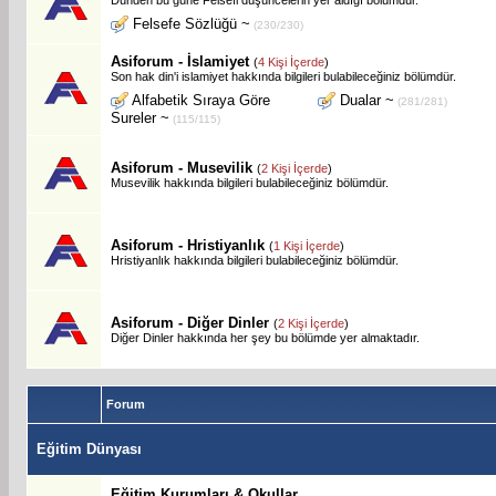
Felsefe Sözlüğü ~
(230/230)
Asiforum - İslamiyet
(
4 Kişi İçerde
)
Son hak din'i islamiyet hakkında bilgileri bulabileceğiniz bölümdür.
Alfabetik Sıraya Göre
Dualar ~
(281/281)
Sureler ~
(115/115)
Asiforum - Musevilik
(
2 Kişi İçerde
)
Musevilik hakkında bilgileri bulabileceğiniz bölümdür.
Asiforum - Hristiyanlık
(
1 Kişi İçerde
)
Hristiyanlık hakkında bilgileri bulabileceğiniz bölümdür.
Asiforum - Diğer Dinler
(
2 Kişi İçerde
)
Diğer Dinler hakkında her şey bu bölümde yer almaktadır.
Forum
Eğitim Dünyası
Eğitim Kurumları & Okullar