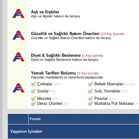
Aşk ve İlişkiler
Aşk ve İlişkiler hakkın da herşey.
Güzellik ve Sağlıklı Bakım Önerileri
(
23 Kişi İçerde
)
Güzellik ve Sağlıklı Bakım Önerileri hakkın da herşey.
Diyet & Sağlıklı Beslenme
(
1 Kişi İçerde
)
Diyet ve Sağlıklı Beslenme hakkın da herşey.
Yemek Tarifleri Bolumu
(
3 Kişi İçerde
)
Hanımlar marifetlerini ve hünerlerini paylaşsınlar.
Çorbalar
Bebek Mamaları
(8/8)
(32/32)
Soslar
Sulu Yemekler
(0/0)
(0/0)
Mezeler
Pilavlar
(0/0)
(0/0)
Deniz Ürünleri
Mutfakta Püf Noktalar
(0/0)
(0/
Forum
Yaşamın İçinden