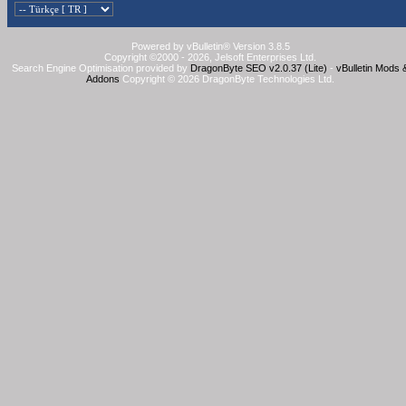
Powered by vBulletin® Version 3.8.5
Copyright ©2000 - 2026, Jelsoft Enterprises Ltd.
Search Engine Optimisation provided by
DragonByte SEO v2.0.37 (Lite)
-
vBulletin Mods 
Addons
Copyright © 2026 DragonByte Technologies Ltd.