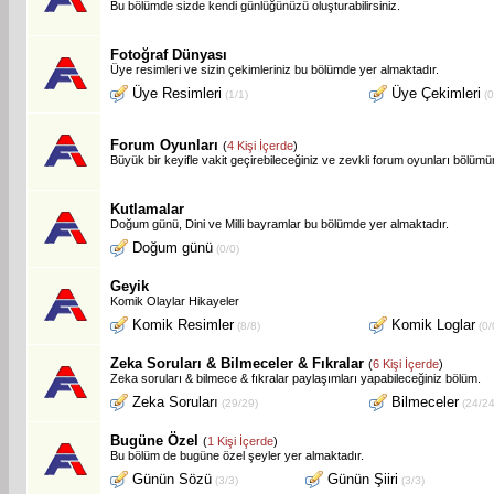
Bu bölümde sizde kendi günlüğünüzü oluşturabilirsiniz.
Fotoğraf Dünyası
Üye resimleri ve sizin çekimleriniz bu bölümde yer almaktadır.
Üye Resimleri
Üye Çekimleri
(1/1)
(0
Forum Oyunları
(
4 Kişi İçerde
)
Büyük bir keyifle vakit geçirebileceğiniz ve zevkli forum oyunları bölüm
Kutlamalar
Doğum günü, Dini ve Milli bayramlar bu bölümde yer almaktadır.
Doğum günü
(0/0)
Geyik
Komik Olaylar Hikayeler
Komik Resimler
Komik Loglar
(8/8)
(0/
Zeka Soruları & Bilmeceler & Fıkralar
(
6 Kişi İçerde
)
Zeka soruları & bilmece & fıkralar paylaşımları yapabileceğiniz bölüm.
Zeka Soruları
Bilmeceler
(29/29)
(24/24
Bugüne Özel
(
1 Kişi İçerde
)
Bu bölüm de bugüne özel şeyler yer almaktadır.
Günün Sözü
Günün Şiiri
(3/3)
(3/3)