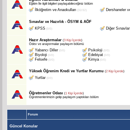
Eğitim İle ilgili bilgileri paylaşabileceğiniz bölüm
İlköğretim ve Anaokulları
Dershaneler ve
(32/32)
Sınavlar ve Hazırlık - ÖSYM & AÖF
KPSS
Diğer Sınavlar
(0/0)
Hazır Araştırmalar
(
3 Kişi İçerde
)
Ödev ve araştırmalar paylaşım bölümü
Yabancı Diller
Psikoloji
(0/0)
(0/0)
Biyoloji
Edebiyat
(0/0)
(0/0)
Felsefe
Kimya
(0/0)
(0/0)
Yüksek Öğrenim Kredi ve Yurtlar Kurumu
(
2 Kişi İçerde
)
Yurtlar
(0/0)
Öğretmenler Odası
(
1 Kişi İçerde
)
Ögretmenlerimizin gelip paylaşım yaptıkları bölüm
Forum
Güncel Konular