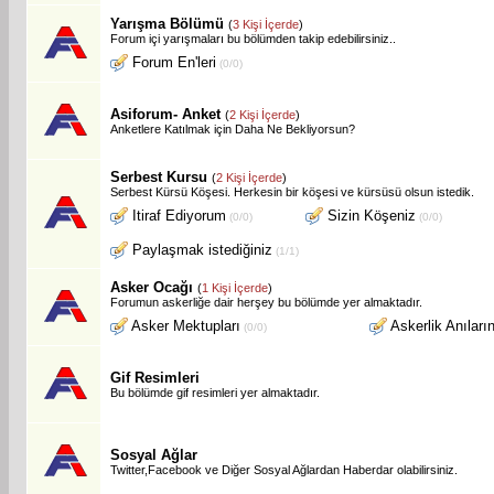
Yarışma Bölümü
(
3 Kişi İçerde
)
Forum içi yarışmaları bu bölümden takip edebilirsiniz..
Forum En'leri
(0/0)
Asiforum- Anket
(
2 Kişi İçerde
)
Anketlere Katılmak için Daha Ne Bekliyorsun?
Serbest Kursu
(
2 Kişi İçerde
)
Serbest Kürsü Köşesi. Herkesin bir köşesi ve kürsüsü olsun istedik.
Itiraf Ediyorum
Sizin Köşeniz
(0/0)
(0/0)
Paylaşmak istediğiniz
(1/1)
Asker Ocağı
(
1 Kişi İçerde
)
Forumun askerliğe dair herşey bu bölümde yer almaktadır.
Asker Mektupları
Askerlik Anıları
(0/0)
Gif Resimleri
Bu bölümde gif resimleri yer almaktadır.
Sosyal Ağlar
Twitter,Facebook ve Diğer Sosyal Ağlardan Haberdar olabilirsiniz.