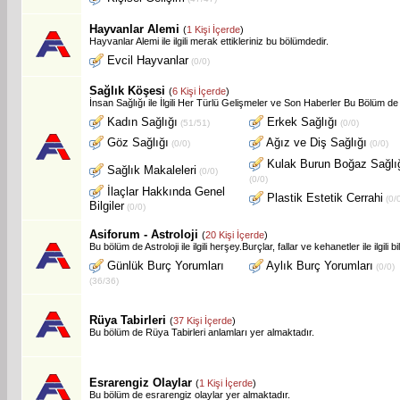
Hayvanlar Alemi
(
1 Kişi İçerde
)
Hayvanlar Alemi ile ilgili merak ettikleriniz bu bölümdedir.
Evcil Hayvanlar
(0/0)
Sağlık Köşesi
(
6 Kişi İçerde
)
İnsan Sağlığı ile İlgili Her Türlü Gelişmeler ve Son Haberler Bu Bölüm de
Kadın Sağlığı
Erkek Sağlığı
(51/51)
(0/0)
Göz Sağlığı
Ağız ve Diş Sağlığı
(0/0)
(0/0)
Kulak Burun Boğaz Sağlı
Sağlık Makaleleri
(0/0)
(0/0)
İlaçlar Hakkında Genel
Plastik Estetik Cerrahi
(0/
Bilgiler
(0/0)
Asiforum - Astroloji
(
20 Kişi İçerde
)
Bu bölüm de Astroloji ile ilgili herşey.Burçlar, fallar ve kehanetler ile ilgili b
Günlük Burç Yorumları
Aylık Burç Yorumları
(0/0)
(36/36)
Rüya Tabirleri
(
37 Kişi İçerde
)
Bu bölüm de Rüya Tabirleri anlamları yer almaktadır.
Esrarengiz Olaylar
(
1 Kişi İçerde
)
Bu bölüm de esrarengiz olaylar yer almaktadır.