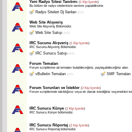
Yeni Radyo Sitesi Tanıtımı
(
1 Kişi İçerde
)
Bu bölüm de radyo sitelerinizin tanıtımı yapabilirsiniz.
Radyo Siteleri Dj İlanları
(0/0)
Web Site Alışveriş
Web Site Alışveriş Bölümüdür.
Web Site Satışı
(0/0)
IRC Sucunu Alışveriş
(
1 Kişi İçerde
)
IRC Sucunu Alışveriş Bölümüdür.
IRC Sunucu Satışı
(0/0)
Forum Temaları
Forum scriptlerine ait temaları bulabileceğiniz, paylaşabileceğiniz alan.
vBulletin Temaları
SMF Temaları
(0/0)
Forum Sorunları ve İstekler
(
2 Kişi İçerde
)
Forum scriptlerinde takıldığınız veya ek olarak istediğiniz seçenekleri is
IRC Sunucu Künye
(
2 Kişi İçerde
)
IRC Sunucu Künye bölümüdür.
IRC Sunucu Röportaj
(
2 Kişi İçerde
)
IRC Sunucu Röportaj bölümüdür.