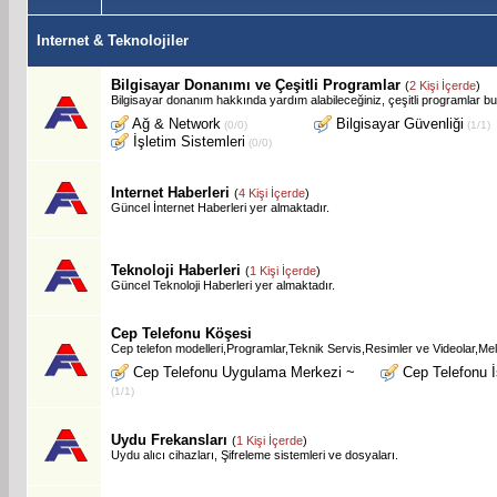
Internet & Teknolojiler
Bilgisayar Donanımı ve Çeşitli Programlar
(
2 Kişi İçerde
)
Bilgisayar donanım hakkında yardım alabileceğiniz, çeşitli programlar bu
Ağ & Network
Bilgisayar Güvenliği
(0/0)
(1/1)
İşletim Sistemleri
(0/0)
Internet Haberleri
(
4 Kişi İçerde
)
Güncel İnternet Haberleri yer almaktadır.
Teknoloji Haberleri
(
1 Kişi İçerde
)
Güncel Teknoloji Haberleri yer almaktadır.
Cep Telefonu Köşesi
Cep telefon modelleri,Programlar,Teknik Servis,Resimler ve Videolar,Mel
Cep Telefonu Uygulama Merkezi ~
Cep Telefonu İ
(1/1)
Uydu Frekansları
(
1 Kişi İçerde
)
Uydu alıcı cihazları, Şifreleme sistemleri ve dosyaları.