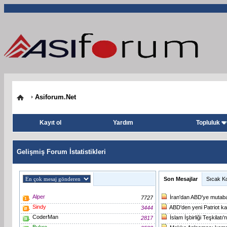
Asiforum.Net
Kayıt ol
Yardım
Topluluk
Gelişmiş Forum İstatistikleri
Son Mesajlar
Sıcak K
Alper
İran'dan ABD'ye mutabak
7727
Sindy
ABD'den yeni Patriot ka
3444
CoderMan
İslam İşbirliği Teşkila
2817
Bukre