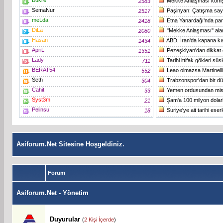
Mekke Anlaşması komşun
2583
SemaNur
Paşinyan: Çatışma sayfa
2517
meLda
Etna Yanardağı'nda pa
2418
DiLa
"Mekke Anlaşması" ala
2080
Hasan
ABD, İran'da kapana kıs
1434
ApriL
Pezeşkiyan'dan dikkat çe
1351
Lady
Tarihi ittifak gökleri sü
711
BERAT54
Leao olmazsa Martinell
552
Seth
Trabzonspor'dan bir dü
304
Cahit
Yemen ordusundan misi
33
Syst3m
Şam'a 100 milyon dolarlı
21
Pelinsu
Suriye'ye ait tarihi eser
18
Asiforum.Net Sitesine Hoşgeldiniz.
Forum
Asiforum.Net - Yönetim
Duyurular
(
2 Kişi İçerde
)