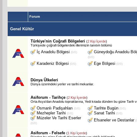
Forum
Genel Kültür
Türkiye'nin Coğrafi Bölgeleri
(
2 Kişi İçerde
)
Türkiyede çoğrafi bölgelerdeki illerimizin tanıtım bölümü
İç Anadolu Bölgesi
Güneydoğu Anadolu Böl
(0/0)
(0/0)
Karadeniz Bölgesi
Ege Bölgesi
(0/0)
(0/0)
Dünya Ülkeleri
Dünya üzerindeki yerler ve tarihi mekanlar.
Asiforum - Tarihçe
(
2 Kişi İçerde
)
Orta Asya'dan Anadolu topraklarına, Yedi kıtada dünden bu güne Tarih ve
Osmanlı Padişahları
Tarihte Bugün
(0/0)
(0/0)
Mezhepler Tarihi
Sanat Tarihi
(0/0)
(0/0)
Müzeler Ve Tarihi Eserler
Efsaneler ve Destanlar
(
(0/0)
Asiforum - Felsefe
(
1 Kişi İçerde
)
Dünden bu güne Felsefi düşüncelerin yer aldığı bölümdür.