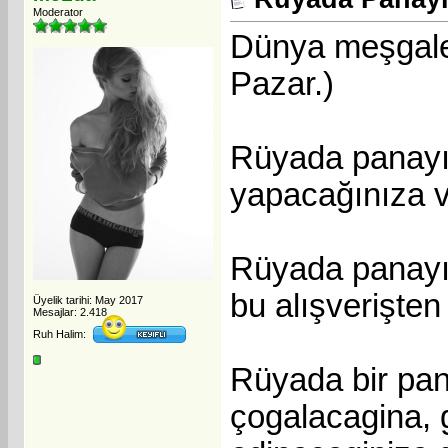
Moderator
Dünya meşgalele
Pazar.)
Rüyada panayır
yapacağınıza ve
Rüyada panayır
bu alışverişten
Üyelik tarihi: May 2017
Mesajlar: 2.418
Ruh Halim:
Rüyada bir pana
çogalacagina, 