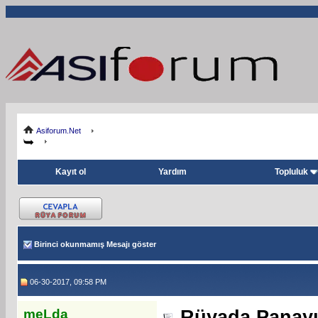
Asiforum.Net
Kayıt ol
Yardım
Topluluk
Birinci okunmamış Mesajı göster
06-30-2017, 09:58 PM
meLda
Rüyada Panay