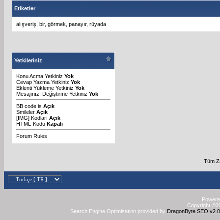
Etiketler
alışveriş
,
bir
,
görmek
,
panayır
,
rüyada
Yetkileriniz
Konu Acma Yetkiniz
Yok
Cevap Yazma Yetkiniz
Yok
Eklenti Yükleme Yetkiniz
Yok
Mesajınızı Değiştirme Yetkiniz
Yok
BB code
is
Açık
Smileler
Açık
[IMG]
Kodları
Açık
HTML-Kodu
Kapalı
Forum Rules
Tüm Za
Powered
Copyright ©20
Search Engine Optimisation provided by
DragonByte SEO v2.0.