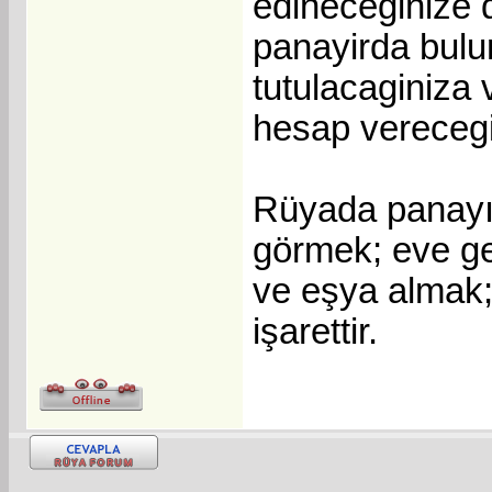
edineceginize d
panayirda bulu
tutulacaginiza
hesap verecegin
Rüyada panayı
görmek; eve ge
ve eşya almak; 
işarettir.