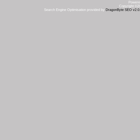
Powered
Copyright ©20
Search Engine Optimisation provided by
DragonByte SEO v2.0.3