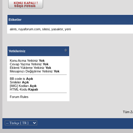
Etiketler
alıntı
,
ruyaforum.com
,
sitesi
,
yasaktır
,
yeni
Yetkileriniz
Konu Acma Yetkiniz
Yok
Cevap Yazma Yetkiniz
Yok
Eklenti Yükleme Yetkiniz
Yok
Mesajınızı Değiştirme Yetkiniz
Yok
BB code
is
Açık
Smileler
Açık
[IMG]
Kodları
Açık
HTML-Kodu
Kapalı
Forum Rules
Tüm Za