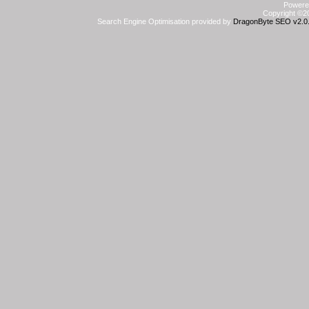
Powered
Copyright ©20
Search Engine Optimisation provided by
DragonByte SEO v2.0.3