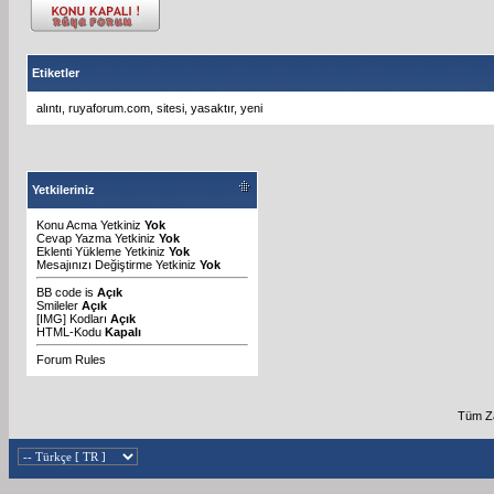
Etiketler
alıntı
,
ruyaforum.com
,
sitesi
,
yasaktır
,
yeni
Yetkileriniz
Konu Acma Yetkiniz
Yok
Cevap Yazma Yetkiniz
Yok
Eklenti Yükleme Yetkiniz
Yok
Mesajınızı Değiştirme Yetkiniz
Yok
BB code
is
Açık
Smileler
Açık
[IMG]
Kodları
Açık
HTML-Kodu
Kapalı
Forum Rules
Tüm Za