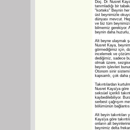
Doç. Dr. Nusret Kaya,
tanımladığı bir tabak
"korteks" Beynin her
üst beynimizle okuyo
dünyası mevcut. Hepi
ve biz tüm beynimizi
bilmemiz gerekiyor. A
beynin daha huzurlu,
Alt beyne ulaşmak şa
Nusret Kaya, beynimi
görmediğimiz için, d
incelemek ve çözüml
dediğimiz, sadece bu
olmak üzere, sezgisel
beynin işlevleri bunun
Otonom sinir sistemi
kapsamlı, çok daha gü
Takıntılardan kurtul
Nusret Kaya'ya göre 
seksüel içerikli takı
kaybedilebiliyor. Bur
serbest çağrışım meto
bölümünün bağlantısı 
Alt beyin takıntıları
Kaya'ya göre takıntı
onların alt beyinlerin
beynimiz delta frekan