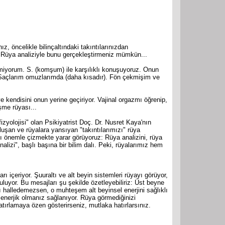
z, öncelikle bilinçaltındaki takıntılarınızdan
r. Rüya analiziyle bunu gerçekleştirmeniz mümkün...
miyorum. S. (komşum) ile karşılıklı konuşuyoruz. Onun
açlarım omuzlarımda (daha kısadır). Fön çekmişim ve
 kendisini onun yerine geçiriyor. Vajinal orgazmı öğrenip,
eşme rüyası...
izyolojisi" olan Psikiyatrist Doç. Dr. Nusret Kaya'nın
oluşan ve rüyalara yansıyan "takıntılarımızı" rüya
ını önemle çizmekte yarar görüyoruz: Rüya analizini, rüya
lizi", başlı başına bir bilim dalı. Peki, rüyalarımız hem
rı içeriyor. Şuuraltı ve alt beyin sistemleri rüyayı görüyor,
uluyor. Bu mesajları şu şekilde özetleyebiliriz: Üst beyne
arı halledemezsen, o muhteşem alt beyinsel enerjini sağlıklı
 enerjik olmanız sağlanıyor. Rüya görmediğinizi
tırlamaya özen gösterirseniz, mutlaka hatırlarsınız.