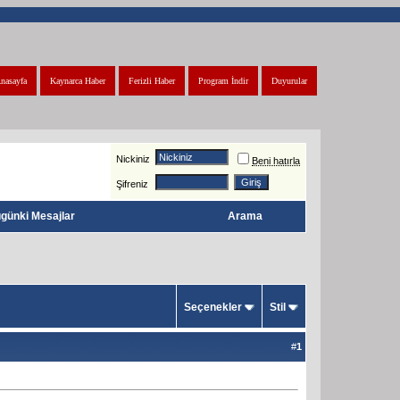
nasayfa
Kaynarca Haber
Ferizli Haber
Program İndir
Duyurular
Nickiniz
Beni hatırla
Şifreniz
günki Mesajlar
Arama
Seçenekler
Stil
#
1