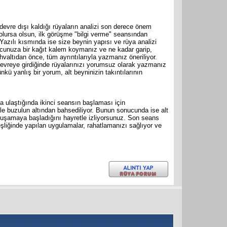
evre dışı kaldığı rüyaların analizi son derece önem
 olursa olsun, ilk görüşme "bilgi verme" seansından
 Yazılı kısmında ise size beynin yapısı ve rüya analizi
ucunuza bir kağıt kalem koymanız ve ne kadar garip,
valtıdan önce, tüm ayrıntılarıyla yazmanız öneriliyor.
devreye girdiğinde rüyalarınızı yorumsuz olarak yazmanız
 yanlış bir yorum, alt beyninizin takıntılarının
ya ulaştığında ikinci seansın başlaması için
ile buzulun altından bahsediliyor. Bunun sonucunda ise alt
yumuşamaya başladığını hayretle izliyorsunuz. Son seans
eşliğinde yapılan uygulamalar, rahatlamanızı sağlıyor ve