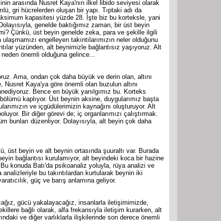
inin arasında Nusret Kaya'nın ilkel libido seviyesi olarak
mlü, gri hücrelerden oluşan bir yapı. Tıptaki adı da
aksimum kapasitesi yüzde 28. İşte biz bu korteksle, yani
Dolayısıyla, genelde baktığımız zaman, bir üst beyin
? Çünkü, üst beyin genelde zeka, para ve şekille ilgili
 ulaşmamızı engelleyen takıntılarımızın neler olduğunu
ıntılar yüzünden, alt beynimizle bağlantısız yaşıyoruz. Alt
n neden önemli olduğuna gelince...
yoruz. Ama, ondan çok daha büyük ve derin olan, altını
, Nusret Kaya'ya göre önemli olan buzulun altını
nnediyoruz. Bence en büyük yanılgımız bu. Korteks
r bölümü kaplıyor. Üst beynin aksine, duygularımız başta
ularımızın ve içgüdülerimizin kaynağını oluşturuyor. Alt
poluyor. Bir diğer görevi de; iç organlarımızı çalıştırmak.
m bunları düzenliyor. Dolayısıyla, alt beyin çok daha
 üst beyin ve alt beynin ortasında şuuraltı var. Burada
beyin bağlantısı kurulamıyor, alt beyindeki koca bir hazine
 Bu konuda Batı'da psikoanaliz yoluyla, rüya analizi ve
analizleriyle bu takıntılardan kurtularak beynin iki
aratıcılık, güç ve barış anlamına geliyor.
ağız, gücü yakalayacağız, insanlarla iletişimimizde,
illere bağlı olarak, alfa frekansıyla iletişim kurarken, alt
ındaki ve diğer varlıklarla ilişkilerinde son derece önemli