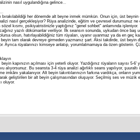
lizinin nasıl uygulandığına gelince...
..
ı bırakılabildiği her dönemde alt beyne inmek mümkün. Onun için, üst beynin d
analizi nasıl gerçekleşiyor? Rüya analizinde, eğitim ve çevresel durumunuz ne
sözel kısmı, psikiyatristinizle yaptığınız "genel sohbet" anlamında işleniyor.
acağınız yazılı dökümanlar veriliyor. İlk seansın sonunda, uykudan önce baş 
lursa olsun, hatırlayabildiğiniz tüm rüyaları, uyanır uyanmaz ya da en geç kah
st beyin tam olarak devreye girmeden yazmanız şart. Aksi takdirde, üst beyin 
. Ayrıca rüyalarınızı kimseye anlatıp, yorumlatmamaya da özen gösterin. Çünkü
.
aklayın
beyin kapınızın açılması için yeterli oluyor. Yazdığınız rüyaların sayısı 5-6' 
 alıyorsunuz. Bu seansta 3-4 rüya analizi ağırlıklı seans yapılıyor, şuuraltı 
inme imkânı yakalanıyor. Alt beyin takıntılarınızın farkına vardıkça, onların 
arak geliştirilen bir alt beyin çalışmasından oluşuyor. Seçilmiş ses ve müzik 
ı oluyor.