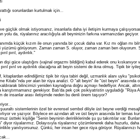
tı
rattığı sorunlardan kurtulmak için...
i
ve güçlük olmak istiyorsanız, insanlarla daha iyi iletişim kurmaya çalışıyorsanı
un yolu da, rüyalarınız aracılığıyla alt beyninizin farkına varmanızdan geçiyo
nımda küçük kızım ile onun yanında bir çocuk daha var. Kız mı oğlan mı bil
i yüzümü görüyorum. Zaman zaman S. oluyor, zaman zaman ben oluyorum. S
rıl pırıl, aydınlık."
işi güce ulaştığını (vajinal orgazmı bildiğini) kabul ederek onu kıskanıyor ve
pırıl pırıl ve aydınlık olacağına alt beyin sistemi de ikna olmuş. Tipik bir iyil
kitaplardan edindiğimiz tipik bir rüya tabiri değil, uzmanlık alanı uyku "psikof
me Kitabı"nda yer alan bir rüya analizi. O "alt beyin" ile "üst beyin" arasında 
 kaldırarak bilincimizi yeniden kaynağına doğru açmayı hedefliyor. Ancak, alt
 karıştırmamanız gerekiyor. Batı'da pek çok psikiyatristin uyguladığı "Rüya Ana
m de insanlar arası iletişimde neden bu denli önem taşıyor?
iyor...
 şuuraltı sistemlerinin özel bir evrensel sembol diliyle üst beyne verdiği mesajla
ırlıyor ve yazıyor. Böylece en azından alt ve üst beyin arasında bir temas kur
muz üstteki kişiliğe "Senin beyninin derinliklerinde şu şu takıntılar var. Bunl
" diyor rüyalarımız. Dolayısıyla rüyalarınız çözümlenerek daha huzurlu, daha
nlikle yanılıyorsunuz. Çünkü, her insan her gece rüya görüyor. Rüyalarınızı ha
cak...