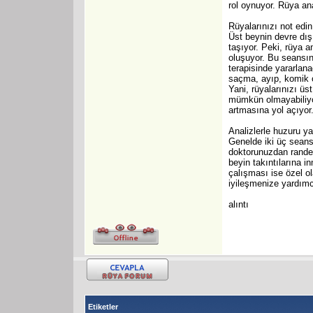
rol oynuyor. Rüya ana
Rüyalarınızı not edin.
Üst beynin devre dış
taşıyor. Peki, rüya 
oluşuyor. Bu seansın 
terapisinde yararlan
saçma, ayıp, komik o
Yani, rüyalarınızı ü
mümkün olmayabiliyor
artmasına yol açıyor
Analizlerle huzuru y
Genelde iki üç seans 
doktorunuzdan randevu
beyin takıntılarına 
çalışması ise özel ol
iyileşmenize yardımc
alıntı
Etiketler