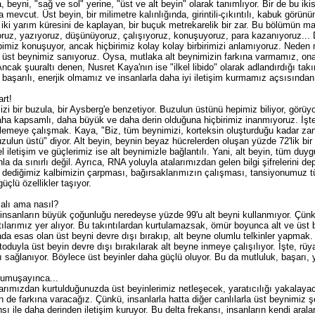
 beyni, "sağ ve sol" yerine, "üst ve alt beyin" olarak tanımlıyor. Bir de bu ikis
a mevcut. Üst beyin, bir milimetre kalınlığında, girintili-çıkıntılı, kabuk görünü
 iki yarım küresini de kaplayan, bir buçuk metrekarelik bir zar. Bu bölümün m
ruz, yazıyoruz, düşünüyoruz, çalışıyoruz, konuşuyoruz, para kazanıyoruz... 
miz konuşuyor, ancak hiçbirimiz kolay kolay birbirimizi anlamıyoruz. Neden mi
 üst beynimiz sanıyoruz. Oysa, mutlaka alt beynimizin farkına varmamız, ona
ncak şuuraltı denen, Nusret Kaya'nın ise "ilkel libido" olarak adlandırdığı tak
 başarılı, enerjik olmamız ve insanlarla daha iyi iletişim kurmamız açsısında
rt!
zi bir buzula, bir Aysberg'e benzetiyor. Buzulun üstünü hepimiz biliyor, görü
aha kapsamlı, daha büyük ve daha derin olduğuna hiçbirimiz inanmıyoruz. İşte
emeye çalışmak. Kaya, "Biz, tüm beynimizi, korteksin oluşturduğu kadar za
zulun üstü" diyor. Alt beyin, beynin beyaz hücrelerden oluşan yüzde 72'lik bi
 iletişim ve güçlerimiz ise alt beynimizle bağlantılı. Yani, alt beyin, tüm duyg
la da sınırlı değil. Ayrıca, RNA yoluyla atalarımızdan gelen bilgi şifrelerini de
 dediğimiz kalbimizin çarpması, bağırsaklarımızın çalışması, tansiyonumuz tü
çlü özellikler taşıyor.
malı ama nasıl?
insanların büyük çoğunluğu neredeyse yüzde 99'u alt beyni kullanmıyor. Çünkü,
ntılarımız yer alıyor. Bu takıntılardan kurtulamazsak, ömür boyunca alt ve üst 
ada esas olan üst beyni devre dışı bırakıp, alt beyne olumlu telkinler yapmak.
duyla üst beyin devre dışı bırakılarak alt beyne inmeye çalışılıyor. İşte, rüya 
sağlanıyor. Böylece üst beyinler daha güçlü oluyor. Bu da mutluluk, başarı, y
 yumuşayınca...
larımızdan kurtulduğunuzda üst beyinlerimiz netleşecek, yaratıcılığı yakalayac
in de farkına varacağız. Çünkü, insanlarla hatta diğer canlılarla üst beynimiz şek
sı ile daha derinden iletişim kuruyor. Bu delta frekansı, insanların kendi aralar