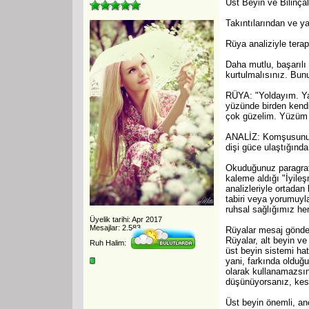
Üst Beyin ve Bilinçal
Takıntılarından ve ya
Rüya analiziyle terap
Daha mutlu, başarılı 
kurtulmalısınız. Bun
RÜYA: "Yoldayım. Ya
yüzünde birden kend
çok güzelim. Yüzüm pı
ANALİZ: Komşusunun d
dişi güce ulaştığında 
Okuduğunuz paragraf, 
kaleme aldığı "İyileş
analizleriyle ortadan
tabiri veya yorumuyla
ruhsal sağlığımız he
Üyelik tarihi: Apr 2017
Mesajlar: 2.583
Rüyalar mesaj gönder
Rüyalar, alt beyin ve
Ruh Halim:
üst beyin sistemi hat
yani, farkında olduğu
olarak kullanamazsın
düşünüyorsanız, kesi
Üst beyin önemli, an