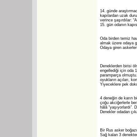
14. günde araştırmacı
kapılardan uzak duru
verince şaşırdılar: “
15. gün odanın kapısı
Oda birden temiz hav
almak üzere odaya gö
Odaya giren askerler
Deneklerden birisi ö
engellediği için oda 
paramparça olmuştu. T
oyukların açıları, ko
Yiyeceklere pek dok
4 deneğin de karın b
çoğu akciğerlerle ber
hâlâ ”yaşıyorlardı”. D
Denekler odadan çıka
Bir Rus asker boğazın
Sağ kalan 3 denekten