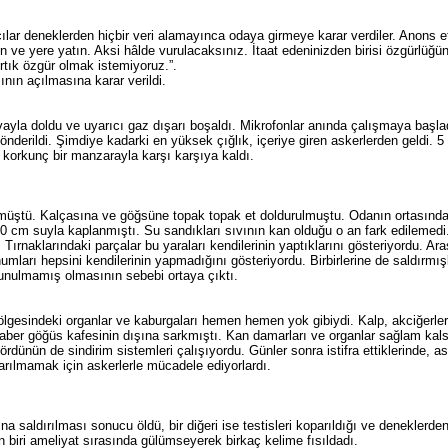
lar deneklerden hiçbir veri alamayınca odaya girmeye karar verdiler. Anons ettil
n ve yere yatın. Aksi hâlde vurulacaksınız. İtaat edeninizden birisi özgürlüğ
Artık özgür olmak istemiyoruz.”.
nın açılmasına karar verildi.
ayla doldu ve uyarıcı gaz dışarı boşaldı. Mikrofonlar anında çalışmaya başlad
nderildi. Şimdiye kadarki en yüksek çığlık, içeriye giren askerlerden geldi. 5
 korkunç bir manzarayla karşı karşıya kaldı.
lmüştü. Kalçasına ve göğsüne topak topak et doldurulmuştu. Odanın ortasınd
10 cm suyla kaplanmıştı. Su sandıkları sıvının kan olduğu o an fark edilemedi.
ırnaklarındaki parçalar bu yaraları kendilerinin yaptıklarını gösteriyordu. Ar
numları hepsini kendilerinin yapmadığını gösteriyordu. Birbirlerine de saldırmış
unulmamış olmasının sebebi ortaya çıktı.
ölgesindeki organlar ve kaburgaları hemen hemen yok gibiydi. Kalp, akciğerler
aber göğüs kafesinin dışına sarkmıştı. Kan damarları ve organlar sağlam kalsa
ördünün de sindirim sistemleri çalışıyordu. Günler sonra istifra ettiklerinde, as
rılmamak için askerlerle mücadele ediyorlardı.
a saldırılması sonucu öldü, bir diğeri ise testisleri koparıldığı ve deneklerden 
 biri ameliyat sırasında gülümseyerek birkaç kelime fısıldadı.