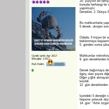
20. yüzyılın en tartı
konuda herhangi bir d
yapılmıştır.
Denekler, 2. Dünya S
Bu mahkumlarla yapıl
5 denek, oksijen sevi
Odada, 5 kişiye bir 
beklenmeye başlanmı
5. günden sonra şika
Mahkumlar mikrofona 
Üyelik tarihi: Apr 2017
Mesajlar: 2.817
9. gün deneklerden b
Ruh Halim:
Denek bağırmaya deva
ilginç olan şeyse diğ
Diğer çığlık atmayan 
kesildi.
12. gün deneklerden 
İçerideki 5 deneğin s
hepsine yetecek düze
14. gün: "Artık özgü