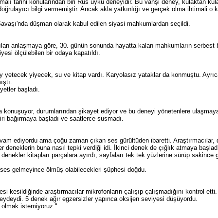
şmalı tarihi konularından biri Rus uyku deneyidir. Bu vahşi deney, kulaktan ku
oğrulayıcı bilgi vermemiştir. Ancak akla yatkınlığı ve gerçek olma ihtimali o ka
avaşı'nda düşman olarak kabul edilen siyasi mahkumlardan seçildi.
an anlaşmaya göre, 30. günün sonunda hayatta kalan mahkumların serbest bıra
yesi ölçülebilen bir odaya kapatıldı.
ay yetecek yiyecek, su ve kitap vardı. Karyolasız yataklar da konmuştu. Ayrı
ştı.
yetler başladı.
konuşuyor, durumlarından şikayet ediyor ve bu deneyi yönetenlere ulaşmaya 
iri bağırmaya başladı ve saatlerce susmadı.
m ediyordu ama çoğu zaman çıkan ses gürültüden ibaretti. Araştırmacılar, dene
er deneklerin buna nasıl tepki verdiği idi. İkinci denek de çığlık atmaya başlad
denekler kitapları parçalara ayırdı, sayfaları tek tek yüzlerine sürüp sakince
ses gelmeyince ölmüş olabilecekleri şüphesi doğdu.
esi kesildiğinde araştırmacılar mikrofonların çalışıp çalışmadığını kontrol ett
ydeydi. 5 denek ağır egzersizler yapınca oksijen seviyesi düşüyordu.
r olmak istemiyoruz."