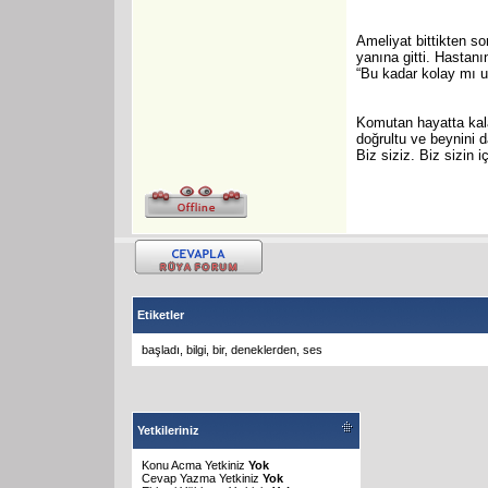
Ameliyat bittikten so
yanına gitti. Hastan
“Bu kadar kolay mı un
Komutan hayatta kala
doğrultu ve beynini 
Biz siziz. Biz sizin 
Etiketler
başladı
,
bilgi
,
bir
,
deneklerden
,
ses
Yetkileriniz
Konu Acma Yetkiniz
Yok
Cevap Yazma Yetkiniz
Yok