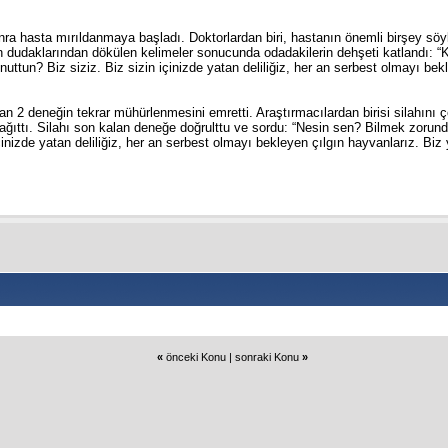
nra hasta mırıldanmaya başladı. Doktorlardan biri, hastanın önemli birşey söyl
ın dudaklarından dökülen kelimeler sonucunda odadakilerin dehşeti katlandı:
uttun? Biz siziz. Biz sizin içinizde yatan deliliğiz, her an serbest olmayı bek
n 2 deneğin tekrar mühürlenmesini emretti. Araştırmacılardan birisi silahını 
dağıttı. Silahı son kalan deneğe doğrulttu ve sordu: “Nesin sen? Bilmek zoru
içinizde yatan deliliğiz, her an serbest olmayı bekleyen çılgın hayvanlarız. Biz 
«
önceki Konu
|
sonraki Konu
»