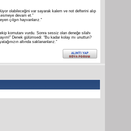
üyor olabileceğini var sayarak kalem ve not defterini alıp
 “Kesmeye devam et.”
leyen çılgın hayvanlarız."
çekip komutanı vurdu. Sonra sessiz olan deneğe silahı
ndayım!” Denek gülümsedi: “Bu kadar kolay mı unuttun?
yatağınızın altında saklananlarız.”