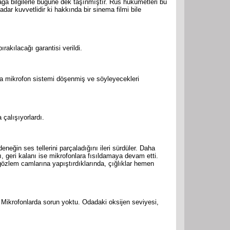
lağa bilgilerle bugüne dek taşınmıştır. Rus hükümetleri bu
dar kuvvetlidir ki hakkında bir sinema filmi bile
kılacağı garantisi verildi.
ca mikrofon sistemi döşenmiş ve söyleyecekleri
çalışıyorlardı.
ğin ses tellerini parçaladığını ileri sürdüler. Daha
ı, geri kalanı ise mikrofonlara fısıldamaya devam etti.
 gözlem camlarına yapıştırdıklarında, çığlıklar hemen
i. Mikrofonlarda sorun yoktu. Odadaki oksijen seviyesi,