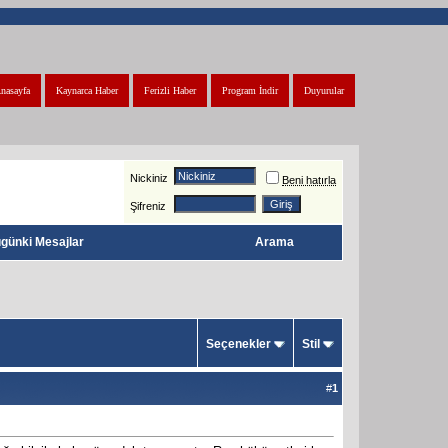
nasayfa
Kaynarca Haber
Ferizli Haber
Program İndir
Duyurular
Nickiniz
Beni hatırla
Şifreniz
günki Mesajlar
Arama
Seçenekler
Stil
#
1