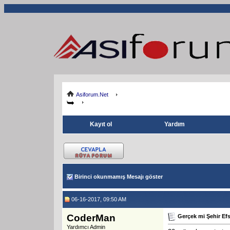
Asiforum.Net
Kayıt ol
Yardım
Birinci okunmamış Mesajı göster
06-16-2017, 09:50 AM
CoderMan
Gerçek mi Şehir Ef
Yardımcı Admin