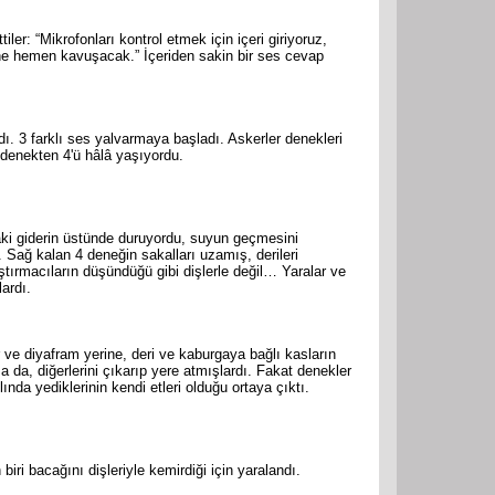
er: “Mikrofonları kontrol etmek için içeri giriyoruz,
üne hemen kavuşacak.” İçeriden sakin bir ses cevap
ı. 3 farklı ses yalvarmaya başladı. Askerler denekleri
 denekten 4'ü hâlâ yaşıyordu.
aki giderin üstünde duruyordu, suyun geçmesini
 Sağ kalan 4 deneğin sakalları uzamış, derileri
aştırmacıların düşündüğü gibi dişlerle değil… Yaralar ve
lardı.
 ve diyafram yerine, deri ve kaburgaya bağlı kasların
 da, diğerlerini çıkarıp yere atmışlardı. Fakat denekler
lında yediklerinin kendi etleri olduğu ortaya çıktı.
biri bacağını dişleriyle kemirdiği için yaralandı.