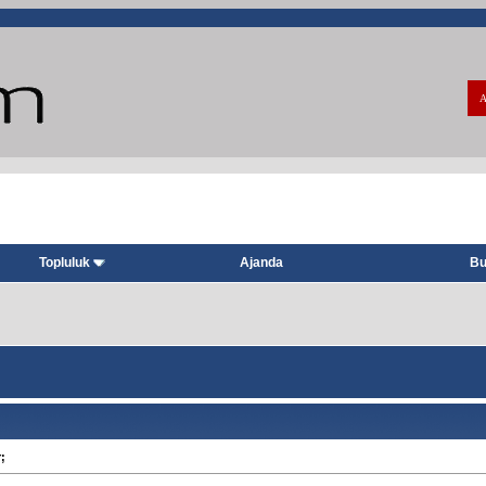
A
Topluluk
Ajanda
Bu
r;