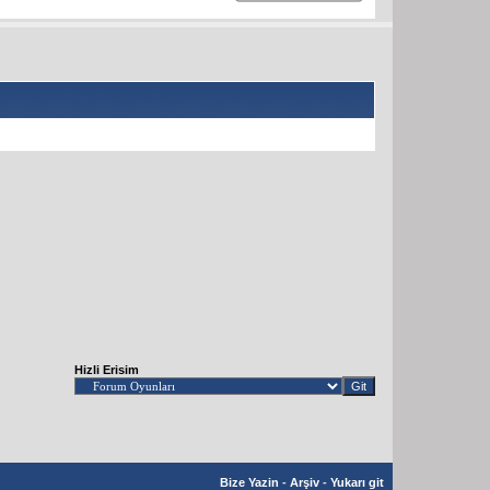
Hizli Erisim
Bize Yazin
-
Arşiv
-
Yukarı git