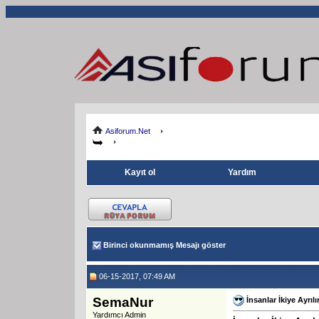
Asiforum.Net
Kayıt ol
Yardım
Birinci okunmamış Mesajı göster
06-15-2017, 07:49 AM
SemaNur
İnsanlar İkiye Ayrılı
Yardımcı Admin