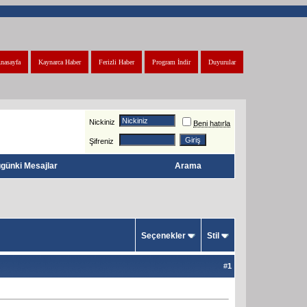
nasayfa
Kaynarca Haber
Ferizli Haber
Program İndir
Duyurular
Nickiniz
Beni hatırla
Şifreniz
günki Mesajlar
Arama
Seçenekler
Stil
#
1