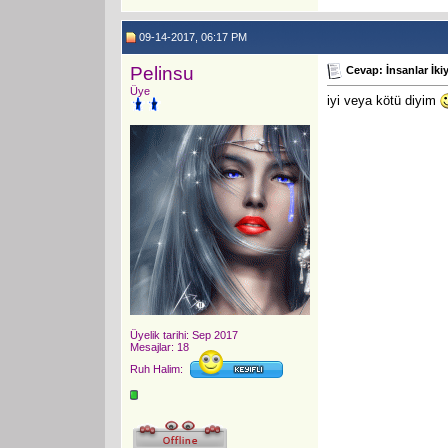
09-14-2017, 06:17 PM
Pelinsu
Cevap: İnsanlar İkiy
Üye
iyi veya kötü diyim
Üyelik tarihi: Sep 2017
Mesajlar: 18
Ruh Halim: