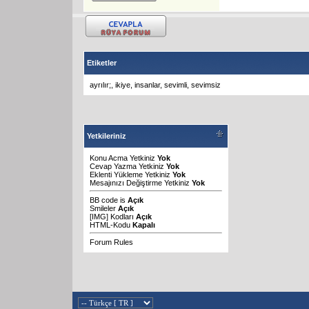
Etiketler
ayrılır;
,
ikiye
,
insanlar
,
sevimli
,
sevimsiz
Yetkileriniz
Konu Acma Yetkiniz
Yok
Cevap Yazma Yetkiniz
Yok
Eklenti Yükleme Yetkiniz
Yok
Mesajınızı Değiştirme Yetkiniz
Yok
BB code
is
Açık
Smileler
Açık
[IMG]
Kodları
Açık
HTML-Kodu
Kapalı
Forum Rules