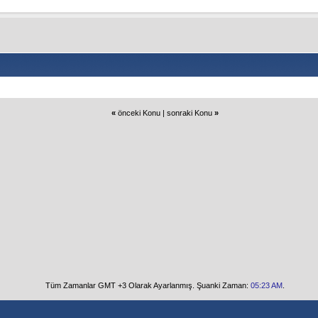
«
önceki Konu
|
sonraki Konu
»
Tüm Zamanlar GMT +3 Olarak Ayarlanmış. Şuanki Zaman:
05:23 AM
.