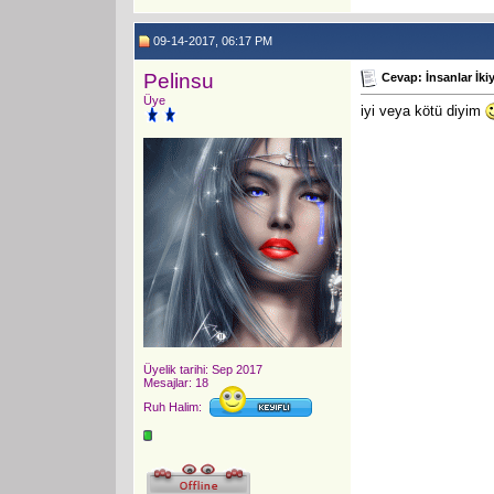
09-14-2017, 06:17 PM
Pelinsu
Cevap: İnsanlar İkiy
Üye
iyi veya kötü diyim
Üyelik tarihi: Sep 2017
Mesajlar: 18
Ruh Halim: