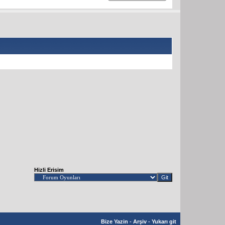
Hizli Erisim
Bize Yazin
-
Arşiv
-
Yukarı git