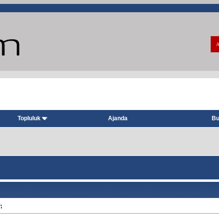
A
Topluluk
Ajanda
Bu
r;