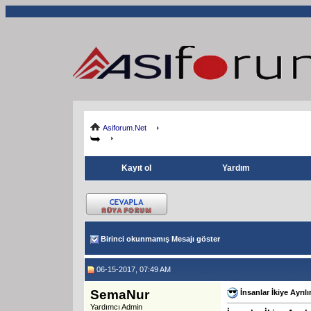
Asiforum.Net
Kayıt ol
Yardım
Birinci okunmamış Mesajı göster
06-15-2017, 07:49 AM
SemaNur
İnsanlar İkiye Ayrılı
Yardımcı Admin