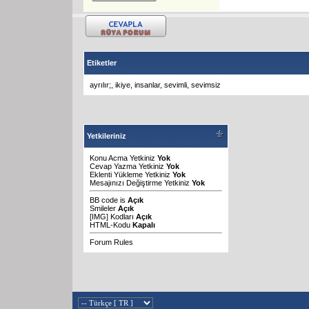
Etiketler
ayrılır;
,
ikiye
,
insanlar
,
sevimli
,
sevimsiz
Yetkileriniz
Konu Acma Yetkiniz
Yok
Cevap Yazma Yetkiniz
Yok
Eklenti Yükleme Yetkiniz
Yok
Mesajınızı Değiştirme Yetkiniz
Yok
BB code
is
Açık
Smileler
Açık
[IMG]
Kodları
Açık
HTML-Kodu
Kapalı
Forum Rules