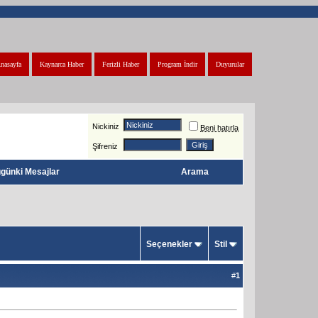
nasayfa
Kaynarca Haber
Ferizli Haber
Program İndir
Duyurular
Nickiniz
Beni hatırla
Şifreniz
günki Mesajlar
Arama
Seçenekler
Stil
#
1